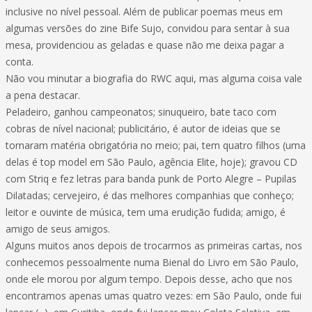
inclusive no nível pessoal. Além de publicar poemas meus em
algumas versões do zine Bife Sujo, convidou para sentar à sua
mesa, providenciou as geladas e quase não me deixa pagar a
conta.
Não vou minutar a biografia do RWC aqui, mas alguma coisa vale
a pena destacar.
Peladeiro, ganhou campeonatos; sinuqueiro, bate taco com
cobras de nível nacional; publicitário, é autor de ideias que se
tornaram matéria obrigatória no meio; pai, tem quatro filhos (uma
delas é top model em São Paulo, agência Elite, hoje); gravou CD
com Striq e fez letras para banda punk de Porto Alegre – Pupilas
Dilatadas; cervejeiro, é das melhores companhias que conheço;
leitor e ouvinte de música, tem uma erudição fudida; amigo, é
amigo de seus amigos.
Alguns muitos anos depois de trocarmos as primeiras cartas, nos
conhecemos pessoalmente numa Bienal do Livro em São Paulo,
onde ele morou por algum tempo. Depois desse, acho que nos
encontramos apenas umas quatro vezes: em São Paulo, onde fui