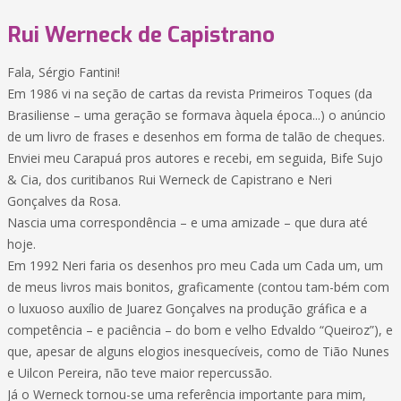
Rui Werneck de Capistrano
Fala, Sérgio Fantini!
Em 1986 vi na seção de cartas da revista Primeiros Toques (da
Brasiliense – uma geração se formava àquela época...) o anúncio
de um livro de frases e desenhos em forma de talão de cheques.
Enviei meu Carapuá pros autores e recebi, em seguida, Bife Sujo
& Cia, dos curitibanos Rui Werneck de Capistrano e Neri
Gonçalves da Rosa.
Nascia uma correspondência – e uma amizade – que dura até
hoje.
Em 1992 Neri faria os desenhos pro meu Cada um Cada um, um
de meus livros mais bonitos, graficamente (contou tam-bém com
o luxuoso auxílio de Juarez Gonçalves na produção gráfica e a
competência – e paciência – do bom e velho Edvaldo “Queiroz”), e
que, apesar de alguns elogios inesquecíveis, como de Tião Nunes
e Uilcon Pereira, não teve maior repercussão.
Já o Werneck tornou-se uma referência importante para mim,