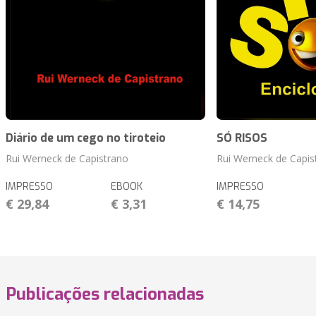
Diário de um cego no tiroteio
SÓ RISOS
Rui Werneck de Capistrano
Rui Werneck de Capis
IMPRESSO
EBOOK
IMPRESSO
€ 29,84
€ 3,31
€ 14,75
Publicações relacionadas