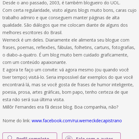
Desde o ano passado, 2003, é também blogueiro do UOL.
Com certa regularidade, visito alguns blogs muito bons, caras cujo
trabalho admiro e que conseguem manter páginas de alta
qualidade. São diálogos que me colocam diante de alguns dos
melhores escritores do Brasil.
Werneck é um deles. Diariamente ele alimenta seu blogue com
frases, poemas, reflexões, fábulas, folhetins, cartuns, fotografias,
o diabo-a-quatro. É um blog muito bem cuidado graficamente,
com um conteúdo apaixonante.
E agora te faço um convite: vá agora mesmo (ou quando você
tiver tempo) visitá-lo. Seria impossível dar exemplos do que você
encontrará lá, mas se você gosta de frases de humor inteligente,
poesia, prosa, artes gráficas, bom papo, tenho certeza de que
esta não será sua última visita.
Millôr Fernandes era fã desse blog. Boa companhia, não?
Nome do link:
www.facebook.com/rui.werneckdecapistrano
Perfil completo
Fale com o autor