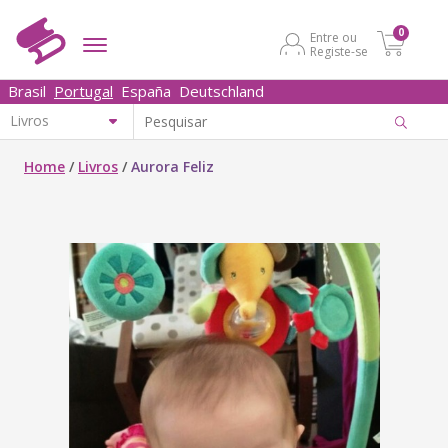
0
Entre ou
Registe-se
Brasil
Portugal
España
Deutschland
Home
/
Livros
/
Aurora Feliz