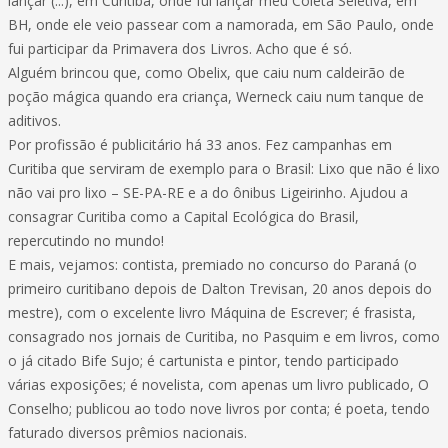
lançar (...), em Curitiba, onde fui lançar meu Coleta Seletiva, em
BH, onde ele veio passear com a namorada, em São Paulo, onde
fui participar da Primavera dos Livros. Acho que é só.
Alguém brincou que, como Obelix, que caiu num caldeirão de
poção mágica quando era criança, Werneck caiu num tanque de
aditivos.
Por profissão é publicitário há 33 anos. Fez campanhas em
Curitiba que serviram de exemplo para o Brasil: Lixo que não é lixo
não vai pro lixo – SE-PA-RE e a do ônibus Ligeirinho. Ajudou a
consagrar Curitiba como a Capital Ecológica do Brasil,
repercutindo no mundo!
E mais, vejamos: contista, premiado no concurso do Paraná (o
primeiro curitibano depois de Dalton Trevisan, 20 anos depois do
mestre), com o excelente livro Máquina de Escrever; é frasista,
consagrado nos jornais de Curitiba, no Pasquim e em livros, como
o já citado Bife Sujo; é cartunista e pintor, tendo participado
várias exposições; é novelista, com apenas um livro publicado, O
Conselho; publicou ao todo nove livros por conta; é poeta, tendo
faturado diversos prêmios nacionais.