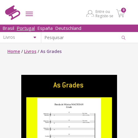
0
Entre ou
Registe-se
Brasil
Portugal
España
Deutschland
Home
/
Livros
/
As Grades