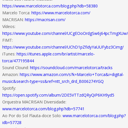
https://www.marcelotorca.com/blog.php?idb=58380
Marcelo Torca:
https://www.marcelotorca.com/
MACRISAN:
https://macrisan.com/
Vídeos:
https://www.youtube.com/channel/UCgEOoOrdgSw6j64pcTmgXUw/
FIMT:
https://www.youtube.com/channel/UChD1pZfidyYaUUFybz3Cimg/
iTunes:
https://itunes.apple.com/br/artist/marcelo-
torca/477195844
Sound Clound:
https://soundcloud.com/marcelotorca/tracks
Amazon:
https://www.amazon.com/s?k=Marcelo+Torca&i=digital-
music&search-type=ss&ref=ntt_srch_drd_B006274YGQ
Spotify:
https://open.spotify.com/album/2DE5VTTzdQRyQiP6KH9yd5
Orquestra MACRISAN Diversidade:
www.marcelotorca.com/blog.php?idb=57741
Ao Por do Sol Flauta-doce Solo:
www.marcelotorca.com/blog.php?
idb=57728