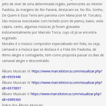
jeito de viver de uma determinada região, pertencente ao Interior
Paulista, às margens do Rio Paraná, destacam-se: No Rio, Sonho,
De Quem é Essa Terra (em parceria com Maria José M. Torcato).
São músicas executadas com teclado (som de piano), baixo, viola
caipira, canto, algumas músicas já foram gravadas
instrumentalmente por Marcelo Torca, cujo cd já se encontra
esgotado.
Morales é o músico compositor especializado em folia, ou seja,
carnaval e a música que se destaca é a Folia Em Paulicéia, de
rítimo alegre e contagiante, tem como proposta passar os dias de
carnaval alegre e descontraído.
Álbuns Musicais III:
https://www.marcelotorca.com/visualizar.php?
idt=6959446
Álbuns Musicais IV:
https://www.marcelotorca.com/visualizar.php?
idt=6973897
Álbuns Musicais V:
https://www.marcelotorca.com/visualizar.php?
idt=6989360
Índice dos Álbuns Musicais: