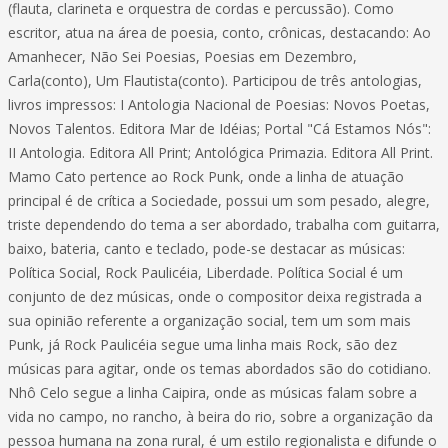
(flauta, clarineta e orquestra de cordas e percussão). Como
escritor, atua na área de poesia, conto, crônicas, destacando: Ao
Amanhecer, Não Sei Poesias, Poesias em Dezembro,
Carla(conto), Um Flautista(conto). Participou de três antologias,
livros impressos: I Antologia Nacional de Poesias: Novos Poetas,
Novos Talentos. Editora Mar de Idéias; Portal "Cá Estamos Nós":
II Antologia. Editora All Print; Antológica Primazia. Editora All Print.
Mamo Cato pertence ao Rock Punk, onde a linha de atuação
principal é de crítica a Sociedade, possui um som pesado, alegre,
triste dependendo do tema a ser abordado, trabalha com guitarra,
baixo, bateria, canto e teclado, pode-se destacar as músicas:
Política Social, Rock Paulicéia, Liberdade. Política Social é um
conjunto de dez músicas, onde o compositor deixa registrada a
sua opinião referente a organização social, tem um som mais
Punk, já Rock Paulicéia segue uma linha mais Rock, são dez
músicas para agitar, onde os temas abordados são do cotidiano.
Nhô Celo segue a linha Caipira, onde as músicas falam sobre a
vida no campo, no rancho, à beira do rio, sobre a organização da
pessoa humana na zona rural, é um estilo regionalista e difunde o