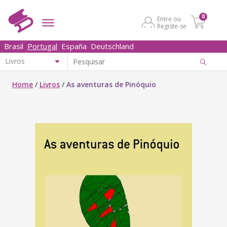
0
Entre ou
Registe-se
Brasil
Portugal
España
Deutschland
Home
/
Livros
/
As aventuras de Pinóquio