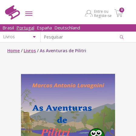
0
Entre ou
Registe-se
Brasil
Portugal
España
Deutschland
Home
/
Livros
/
As Aventuras de Pilitri