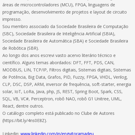
áreas de microcontroladores (MCU), FPGA, linguagens de
programação, desenvolvimento de projetos e layout de circuito
impresso.
Sou membro associado da Sociedade Brasileira de Computação
(SBC), Sociedade Brasileira de Inteligência Artificial (SBIA),
Sociedade Brasileira de Automática (SBA) e Sociedade Brasileira
de Robótica (SBR).
Ao longo dos anos escrevi vasto acervo literário técnico e
científico. Alguns temas abordados: DFT, FFT, PDS, CAN,
MODBUS, LIN, TCP/IP, Filtros digitais, Sistemas digitais, Sistemas
de Potência, Big Data, Grafos, PID, Fuzzy, FPGA, VHDL, Verilog,
CLP, DSC, DSP, ARM, inversor de frequência, soft-starter, energia
solar, IoT, LoRa, Java, php, JS, REST, Spring Boot, Spark, CSS,
SQL, VB, VC#, Perceptron, robô NAO, robô G1 Unitree, UML,
React, dentre outros.
O catálogo completo está publicado no Clube de Autores
(https://bit.ly/4ns0E8Z).
Linkedin:
www.linkedin.com/in/engvitoramadeu