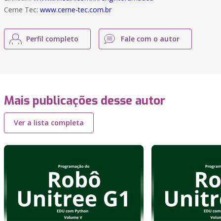
Cerne Tec:
www.cerne-tec.com.br
Perfil completo
Fale com o autor
Mais publicações desse autor
Ver a lista completa