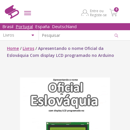
0
Entre ou
Registe-se
Brasil
Portugal
España
Deutschland
Home
/
Livros
/
Apresentando o nome Oficial da
Eslováquia Com display LCD programado no Arduino