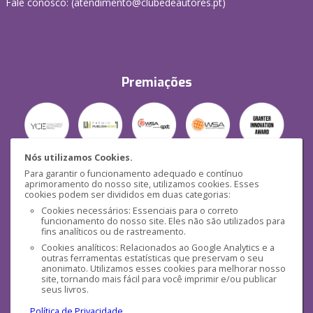
Fale conosco: (
atendimento@clubedeautores.pt
)
Premiações
Nós utilizamos Cookies.
Para garantir o funcionamento adequado e contínuo
Segurança
aprimoramento do nosso site, utilizamos cookies. Esses
cookies podem ser divididos em duas categorias:
Cookies necessários: Essenciais para o correto
funcionamento do nosso site. Eles não são utilizados para
fins analíticos ou de rastreamento.
Cookies analíticos: Relacionados ao Google Analytics e a
outras ferramentas estatísticas que preservam o seu
Mídias Sociais
anonimato. Utilizamos esses cookies para melhorar nosso
site, tornando mais fácil para você imprimir e/ou publicar
seus livros.
Política de Privacidade
.