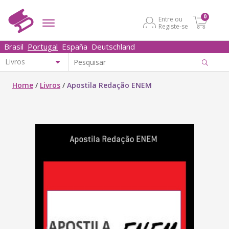
0
Entre ou
Registe-se
Brasil
Portugal
España
Deutschland
Home
/
Livros
/
Apostila Redação ENEM