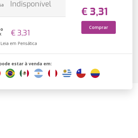
Indisponível
sa
€ 3,31
Comprar
ão
€ 3,31
k
Leia em Pensática
 pode estar à venda em: