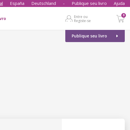
al
España
Deutschland
-
Publique seu livro
Ajuda
0
Entre ou
ivro
Registe-se
Publique seu livro