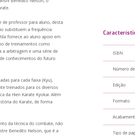
anshi Benedito Nelson, o
rate.
 de professor para aluno, desta
o substituem a frequência
Característi
ila fornece ao aluno apoio em
ano de treinamentos como
a a arbitragem e uma série de
ISBN
 de conhecimentos do futuro
Número de
uadas para cada faixa (Kyu),
Edição
e treinados para os diversos
ica da Hien Karate Kyokai. Além
Formato
istória do Karate, de forma
Acabamen
to da técnica do combate, não
tre Benedito Nelson, que é a
Tipo de pa