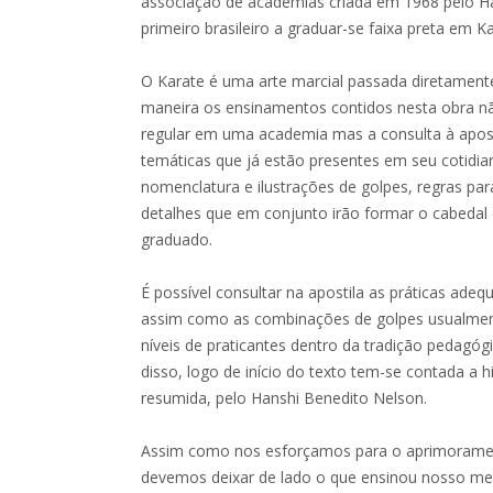
associação de academias criada em 1968 pelo H
primeiro brasileiro a graduar-se faixa preta em Ka
O Karate é uma arte marcial passada diretamente
maneira os ensinamentos contidos nesta obra nã
regular em uma academia mas a consulta à apost
temáticas que já estão presentes em seu cotidi
nomenclatura e ilustrações de golpes, regras par
detalhes que em conjunto irão formar o cabedal
graduado.
É possível consultar na apostila as práticas adeq
assim como as combinações de golpes usualment
níveis de praticantes dentro da tradição pedagóg
disso, logo de início do texto tem-se contada a h
resumida, pelo Hanshi Benedito Nelson.
Assim como nos esforçamos para o aprimoramen
devemos deixar de lado o que ensinou nosso mes