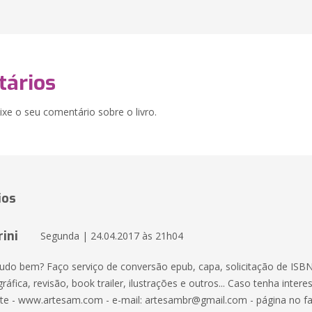
ários
xe o seu comentário sobre o livro.
ios
ini
Segunda | 24.04.2017 às 21h04
tudo bem? Faço serviço de conversão epub, capa, solicitação de ISBN
ráfica, revisão, book trailer, ilustrações e outros... Caso tenha interes
te - www.artesam.com - e-mail:
artesambr@gmail.com
- página no f