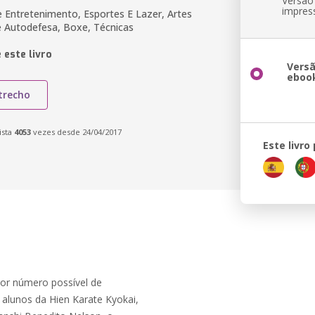
Versão
impres
e Entretenimento, Esportes E Lazer, Artes
e Autodefesa, Boxe, Técnicas
 este livro
Vers
eboo
trecho
ista
4053
vezes desde 24/04/2017
Este livro
ior número possível de
s alunos da Hien Karate Kyokai,