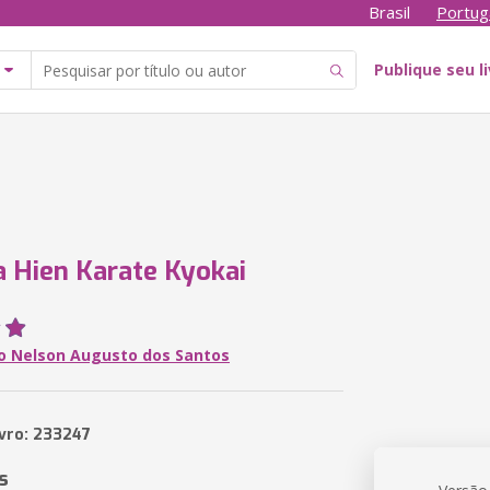
Brasil
Portug
Publique seu l
a Hien Karate Kyokai
o Nelson Augusto dos Santos
ivro: 233247
s