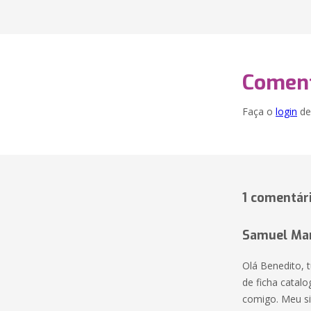
Coment
Faça o
login
dei
1 comentár
Samuel Mar
Olá Benedito, 
de ficha catalog
comigo. Meu si