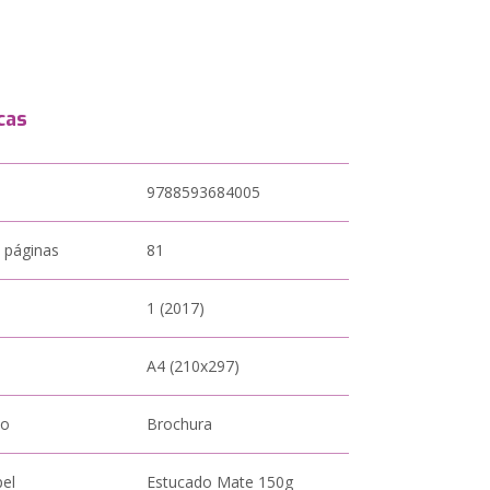
cas
9788593684005
 páginas
81
1 (2017)
A4 (210x297)
to
Brochura
pel
Estucado Mate 150g