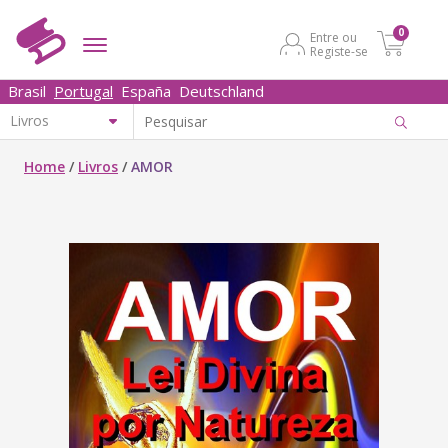
0
Entre ou
Registe-se
Brasil
Portugal
España
Deutschland
Home
/
Livros
/
AMOR