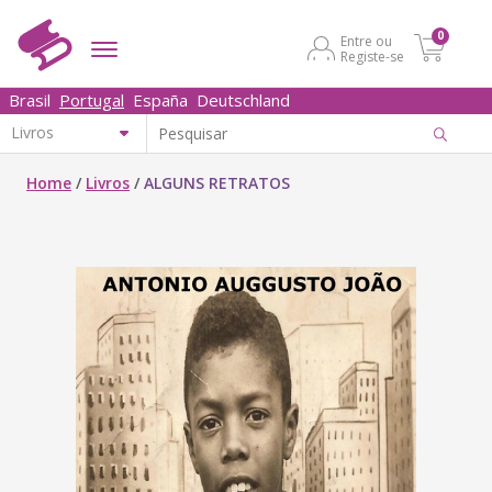
0
Entre ou
Registe-se
Brasil
Portugal
España
Deutschland
Home
/
Livros
/
ALGUNS RETRATOS