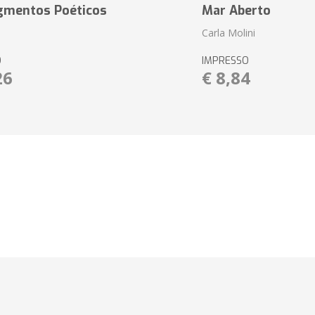
agmentos Poéticos
Mar Aberto
Carla Molini
O
IMPRESSO
26
€ 8,84