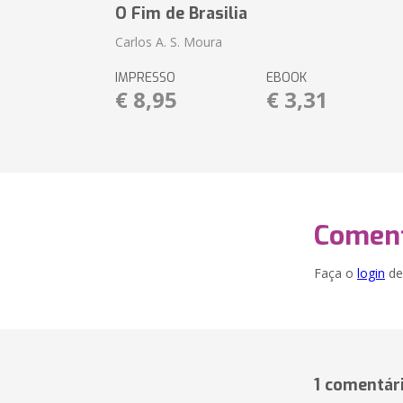
O Fim de Brasilia
Carlos A. S. Moura
IMPRESSO
EBOOK
€ 8,95
€ 3,31
Coment
Faça o
login
dei
1 comentár