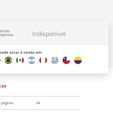
Versão
Indisponível
impressa
 pode estar à venda em:
cas
 páginas
44