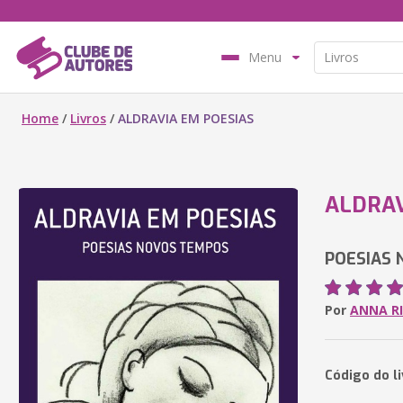
Menu
Home
/
Livros
/
ALDRAVIA EM POESIAS
ALDRAV
POESIAS
Por
ANNA RI
Código do l