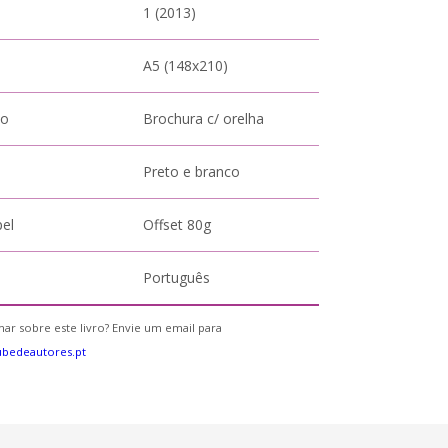
1 (2013)
A5 (148x210)
to
Brochura c/ orelha
Preto e branco
pel
Offset 80g
Português
ar sobre este livro? Envie um email para
bedeautores.pt