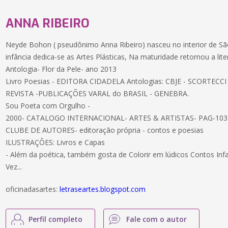
ANNA RIBEIRO
Neyde Bohon ( pseudônimo Anna Ribeiro) nasceu no interior de Sã
infância dedica-se as Artes Plásticas, Na maturidade retornou a lit
Antologia- Flor da Pele- ano 2013
Livro Poesias - EDITORA CIDADELA Antologias: CBJE - SCORTECCI
REVISTA -PUBLICAÇÕES VARAL do BRASIL - GENEBRA.
Sou Poeta com Orgulho -
2000- CATALOGO INTERNACIONAL- ARTES & ARTISTAS- PAG-103
CLUBE DE AUTORES- editoração própria - contos e poesias
ILUSTRAÇÔES: Livros e Capas
- Além da poética, também gosta de Colorir em lúdicos Contos Infa
Vez...
oficinadasartes:
letraseartes.blogspot.com
Perfil completo
Fale com o autor