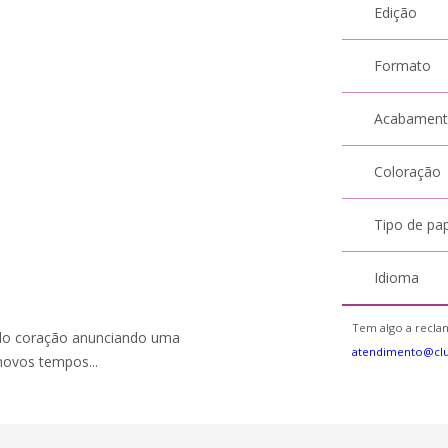
Edição
Formato
Acabamen
Coloração
Tipo de pa
Idioma
Tem algo a reclam
a do coração anunciando uma
atendimento@clu
novos tempos...