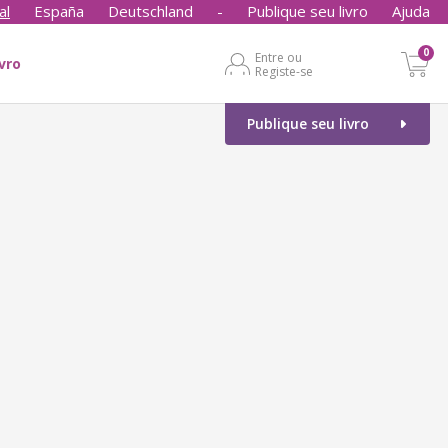
al
España
Deutschland
-
Publique seu livro
Ajuda
0
Entre ou
ivro
Registe-se
Publique seu livro