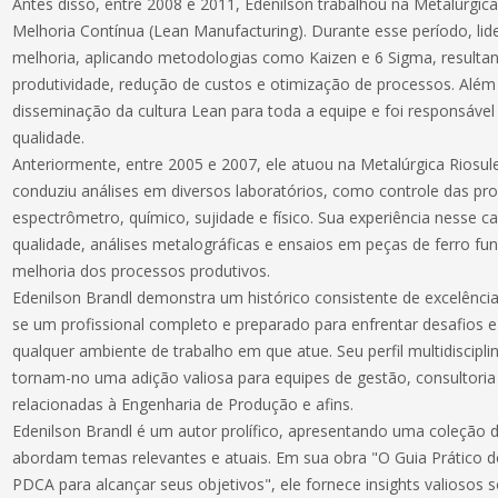
Antes disso, entre 2008 e 2011, Edenilson trabalhou na Metalúrgic
Melhoria Contínua (Lean Manufacturing). Durante esse período, lid
melhoria, aplicando metodologias como Kaizen e 6 Sigma, result
produtividade, redução de custos e otimização de processos. Além 
disseminação da cultura Lean para toda a equipe e foi responsável 
qualidade.
Anteriormente, entre 2005 e 2007, ele atuou na Metalúrgica Riosu
conduziu análises em diversos laboratórios, como controle das pro
espectrômetro, químico, sujidade e físico. Sua experiência nesse c
qualidade, análises metalográficas e ensaios em peças de ferro fun
melhoria dos processos produtivos.
Edenilson Brandl demonstra um histórico consistente de excelênci
se um profissional completo e preparado para enfrentar desafios e
qualquer ambiente de trabalho em que atue. Seu perfil multidiscipl
tornam-no uma adição valiosa para equipes de gestão, consultori
relacionadas à Engenharia de Produção e afins.
Edenilson Brandl é um autor prolífico, apresentando uma coleção di
abordam temas relevantes e atuais. Em sua obra "O Guia Prático d
PDCA para alcançar seus objetivos", ele fornece insights valioso