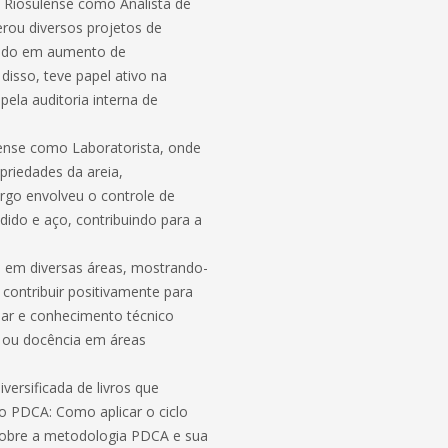
a Riosulense como Analista de
erou diversos projetos de
ando em aumento de
disso, teve papel ativo na
pela auditoria interna de
lense como Laboratorista, onde
priedades da areia,
argo envolveu o controle de
dido e aço, contribuindo para a
a em diversas áreas, mostrando-
 contribuir positivamente para
inar e conhecimento técnico
a ou docência em áreas
versificada de livros que
o PDCA: Como aplicar o ciclo
s sobre a metodologia PDCA e sua