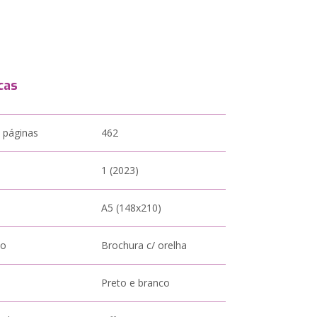
cas
 páginas
462
1 (2023)
A5 (148x210)
to
Brochura c/ orelha
Preto e branco