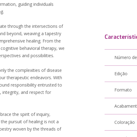
mation, guiding individuals
ng.
ate through the intersections of
 and beyond, weaving a tapestry
Característi
omprehensive healing. From the
f cognitive behavioral therapy, we
spectives and possibilities.
Número de
only the complexities of disease
Edição
 our therapeutic endeavors. With
und responsibility entrusted to
Formato
 integrity, and respect for
Acabamen
ace the spirit of inquiry,
 the pursuit of healing is not a
Coloração
apestry woven by the threads of