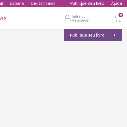
al
España
Deutschland
-
Publique seu livro
Ajuda
0
Entre ou
ivro
Registe-se
Publique seu livro