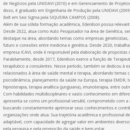
de Negócios pela UNIDAVI (2010) e em Gerenciamento de Projeto
disso, é graduado em Engenharia de Produção pela UNIDAVI (2009)
Belt em Seis Sigma pela SIQUEIRA CAMPOS (2008).
Além de sua sólida formação acadêmica, Edenilson possui relevante
Desde 2022, atua como Auto Pesquisador na área de Genética, send
destaque na área, abordando temas como empresas geneticistas, 
futuro e conexões entre medicina e genética. Desde 2020, trabalh
empresa ICAVI, onde é responsável pela elaboração de propostas c
Paralelamente, desde 2017, Edenilson exerce a função de Terapeu
terapêutico a consulentes. Nesse período, também se dedicou à escr
relacionados à área de saúde mental e terapia, abordando temas 
psicodinâmica, planejamento da saúde na Europa, terapia EMDR, t
hipnoterapia, terapia analítica (junguiana), imunoterapia, entre outr
Com habilidades multidisciplinares e vasto conhecimento em difere
apresenta-se como um profissional versátil, comprometido com a 
buscando constantemente aprimorar seus conhecimentos e contrib
organizações onde atua. Sua trajetória acadêmica e profissional de
adaptável, com capacidade de agregar valor em ambientes diversos
pela pesquisa e pela promoção da saúde e bem-estar.