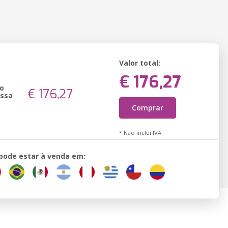
Valor total:
€ 176,27
o
€ 176,27
essa
Comprar
* Não inclui IVA.
 pode estar à venda em: