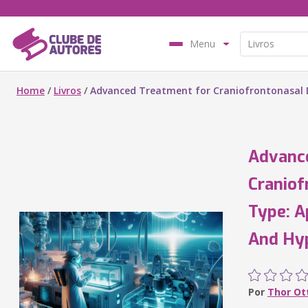
Menu
Home
/
Livros
/
Advanced Treatment for Craniofrontonasal D
Advanc
Craniof
Type: A
And Hy
Por
Thor Ot