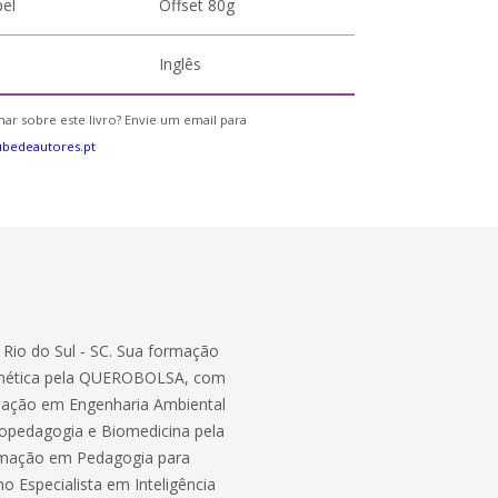
pel
Offset 80g
Inglês
ar sobre este livro? Envie um email para
bedeautores.pt
e Rio do Sul - SC. Sua formação
enética pela QUEROBOLSA, com
duação em Engenharia Ambiental
opedagogia e Biomedicina pela
rmação em Pedagogia para
 Especialista em Inteligência