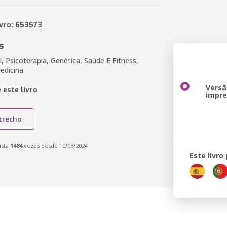
ivro: 653573
s
 Psicoterapia, Genética, Saúde E Fitness,
edicina
Versã
 este livro
impr
trecho
ista
1484
vezes desde 10/03/2024
Este livro