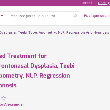
Brasil
Portug
Publique seu l
ysplasia, Teebi Type: Apometry, NLP, Regression And Hypnosis
ed Treatment for
rontonasal Dysplasia, Teebi
pometry, NLP, Regression
pnosis
to Alexsander