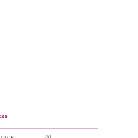
cas
 páginas
461