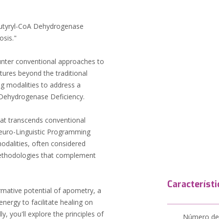
utyryl-CoA Dehydrogenase
osis."
ounter conventional approaches to
tures beyond the traditional
ng modalities to address a
A Dehydrogenase Deficiency.
hat transcends conventional
Neuro-Linguistic Programming
odalities, often considered
methodologies that complement
Característi
rmative potential of apometry, a
nergy to facilitate healing on
ly, you'll explore the principles of
Número de