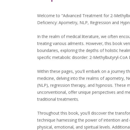
Welcome to "Advanced Treatment for 2-Methylb
Deficiency: Apometry, NLP, Regression and Hypn
In the realm of medical literature, we often enc
treating various ailments. However, this book ven
boundaries, exploring the depths of holistic heali
specific metabolic disorder: 2-Methylbutyryl-Co
Within these pages, you'll embark on a journey t
medicine, delving into the realms of apometry, 
(NLP), regression therapy, and hypnosis. These m
unconventional, offer unique perspectives and 
traditional treatments.
Throughout this book, you'll discover the transfo
technique harnessing the power of intention and e
physical, emotional, and spiritual levels. Additional