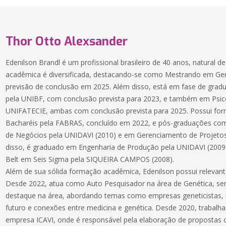
Thor Otto Alexsander
Edenilson Brandl é um profissional brasileiro de 40 anos, natural d
acadêmica é diversificada, destacando-se como Mestrando em G
previsão de conclusão em 2025. Além disso, está em fase de gra
pela UNIBF, com conclusão prevista para 2023, e também em Psic
UNIFATECIE, ambas com conclusão prevista para 2025. Possui fo
Bacharéis pela FABRAS, concluído em 2022, e pós-graduações como
de Negócios pela UNIDAVI (2010) e em Gerenciamento de Projeto
disso, é graduado em Engenharia de Produção pela UNIDAVI (2009)
Belt em Seis Sigma pela SIQUEIRA CAMPOS (2008).
Além de sua sólida formação acadêmica, Edenilson possui relevante
Desde 2022, atua como Auto Pesquisador na área de Genética, send
destaque na área, abordando temas como empresas geneticistas, 
futuro e conexões entre medicina e genética. Desde 2020, trabalh
empresa ICAVI, onde é responsável pela elaboração de propostas c