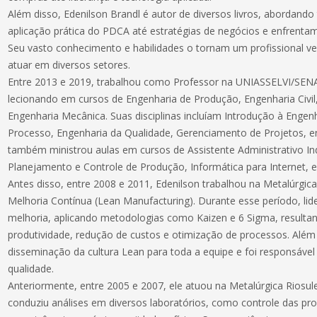
Além disso, Edenilson Brandl é autor de diversos livros, abordand
aplicação prática do PDCA até estratégias de negócios e enfrentam
Seu vasto conhecimento e habilidades o tornam um profissional ve
atuar em diversos setores.
Entre 2013 e 2019, trabalhou como Professor na UNIASSELVI/SENA
lecionando em cursos de Engenharia de Produção, Engenharia Civil,
Engenharia Mecânica. Suas disciplinas incluíam Introdução à Engen
Processo, Engenharia da Qualidade, Gerenciamento de Projetos, en
também ministrou aulas em cursos de Assistente Administrativo Ind
Planejamento e Controle de Produção, Informática para Internet, e
Antes disso, entre 2008 e 2011, Edenilson trabalhou na Metalúrgic
Melhoria Contínua (Lean Manufacturing). Durante esse período, lid
melhoria, aplicando metodologias como Kaizen e 6 Sigma, result
produtividade, redução de custos e otimização de processos. Além 
disseminação da cultura Lean para toda a equipe e foi responsável 
qualidade.
Anteriormente, entre 2005 e 2007, ele atuou na Metalúrgica Riosu
conduziu análises em diversos laboratórios, como controle das pro