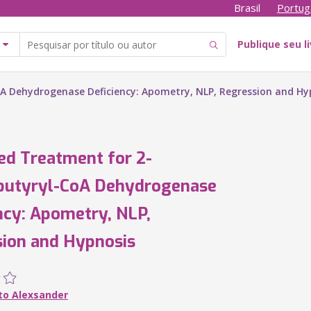
Brasil
Portug
Publique seu l
 Dehydrogenase Deficiency: Apometry, NLP, Regression and Hy
d Treatment for 2-
butyryl-CoA Dehydrogenase
ncy: Apometry, NLP,
ion and Hypnosis
to Alexsander