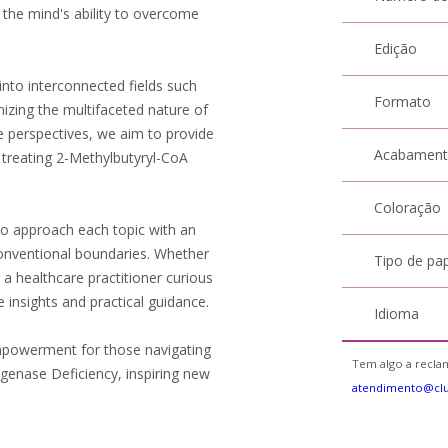
 the mind's ability to overcome
Edição
into interconnected fields such
Formato
gnizing the multifaceted nature of
se perspectives, we aim to provide
Acabamen
treating 2-Methylbutyryl-CoA
Coloração
to approach each topic with an
onventional boundaries. Whether
Tipo de pa
 a healthcare practitioner curious
e insights and practical guidance.
Idioma
mpowerment for those navigating
Tem algo a reclam
genase Deficiency, inspiring new
atendimento@clu