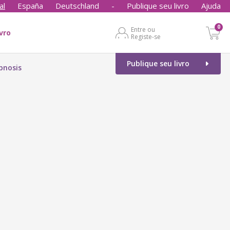
al
España
Deutschland
-
Publique seu livro
Ajuda
0
Entre ou
ivro
Registe-se
Publique seu livro
pnosis