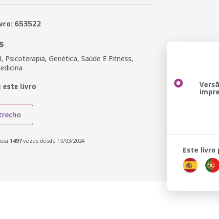
ivro: 653522
s
 Psicoterapia, Genética, Saúde E Fitness,
edicina
Vers
 este livro
impr
trecho
ista
1497
vezes desde 10/03/2024
Este livro