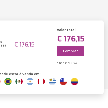
Valor total:
€ 176,15
ão
€ 176,15
essa
Comprar
* Não inclui IVA.
 pode estar à venda em: