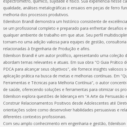
espectrômetro, químico, sujidade e físico. Sua experiência nesse c
qualidade, análises metalográficas e ensaios em peças de ferro fun
melhoria dos processos produtivos.
Edenilson Brandl demonstra um histórico consistente de excelênci
se um profissional completo e preparado para enfrentar desafios e
qualquer ambiente de trabalho em que atue. Seu perfil multidiscipl
tornam-no uma adição valiosa para equipes de gestão, consultori
relacionadas à Engenharia de Produção e afins.
Edenilson Brandl é um autor prolífico, apresentando uma coleção di
abordam temas relevantes e atuais. Em sua obra "O Guia Prático d
PDCA para alcançar seus objetivos", ele fornece insights valioso
aplicação prática na busca de metas e melhorias contínuas. Em "Q
Ferramentas e Técnicas para Melhoria Contínua", o autor concentr
de saúde, oferecendo soluções e ferramentas para otimizar os pro
Edenilson explora questões de liderança em "A Arte da Persuasão 
Construir Relacionamentos Positivos desde Adolescentes até Dire
orientações sobre como desenvolver habilidades persuasivas e re
diferentes contextos profissionais.
Com seu amplo conhecimento em engenharia e gestão, Edenilson 