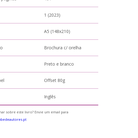
1 (2023)
A5 (148x210)
to
Brochura c/ orelha
Preto e branco
pel
Offset 80g
Inglês
ar sobre este livro? Envie um email para
bedeautores.pt