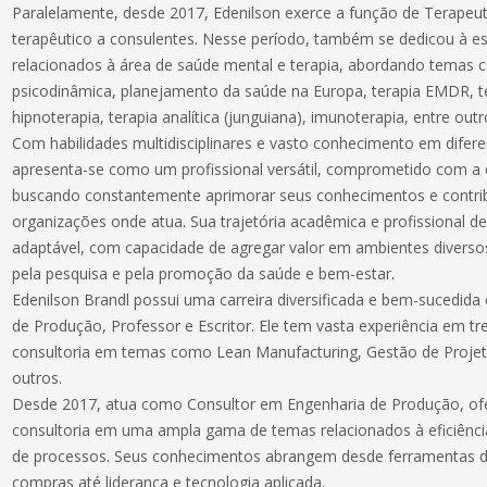
Paralelamente, desde 2017, Edenilson exerce a função de Terapeu
terapêutico a consulentes. Nesse período, também se dedicou à escr
relacionados à área de saúde mental e terapia, abordando temas 
psicodinâmica, planejamento da saúde na Europa, terapia EMDR, t
hipnoterapia, terapia analítica (junguiana), imunoterapia, entre outr
Com habilidades multidisciplinares e vasto conhecimento em difere
apresenta-se como um profissional versátil, comprometido com a 
buscando constantemente aprimorar seus conhecimentos e contrib
organizações onde atua. Sua trajetória acadêmica e profissional de
adaptável, com capacidade de agregar valor em ambientes diversos
pela pesquisa e pela promoção da saúde e bem-estar.
Edenilson Brandl possui uma carreira diversificada e bem-sucedid
de Produção, Professor e Escritor. Ele tem vasta experiência em t
consultoria em temas como Lean Manufacturing, Gestão de Projeto
outros.
Desde 2017, atua como Consultor em Engenharia de Produção, of
consultoria em uma ampla gama de temas relacionados à eficiênci
de processos. Seus conhecimentos abrangem desde ferramentas d
compras até liderança e tecnologia aplicada.