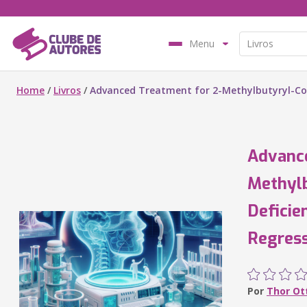
Menu
Home
/
Livros
/
Advanced Treatment for 2-Methylbutyryl-CoA
Advance
Methyl
Deficie
Regress
Por
Thor Ot