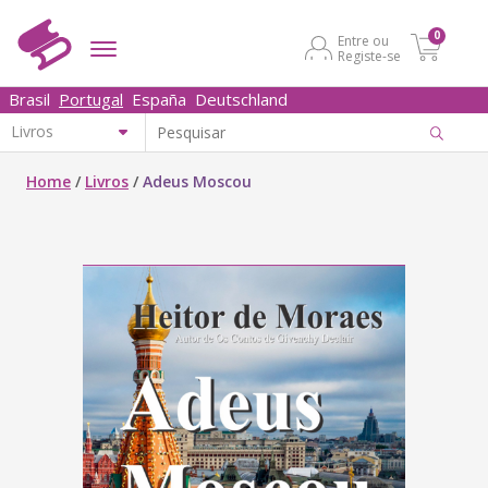
0
Entre ou
Registe-se
Brasil
Portugal
España
Deutschland
Home
/
Livros
/
Adeus Moscou