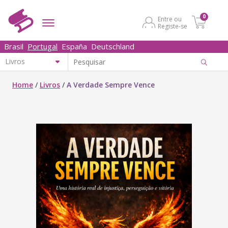
0
Entre ou
Registe-se
Brasil
Portugal
España
Deutschland
Home
/
Livros
/
A Verdade Sempre Vence