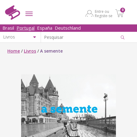
0
Entre ou
Registe-se
Brasil
Portugal
España
Deutschland
Home
/
Livros
/
A semente