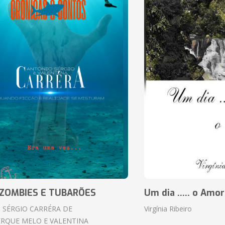
ZOMBIES E TUBARÕES
Um dia ..... o Amor
 SÉRGIO CARRÉRA DE
Virgínia Ribeiro
RQUE MELO E VALENTINA