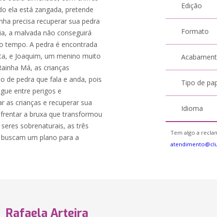
Edição
 ela está zangada, pretende
inha precisa recuperar sua pedra
Formato
ia, a malvada não conseguirá
 tempo. A pedra é encontrada
ta, e Joaquim, um menino muito
Acabamen
Rainha Má, as crianças
 de pedra que fala e anda, pois
Tipo de pa
egue entre perigos e
 as crianças e recuperar sua
Idioma
nfrentar a bruxa que transformou
eres sobrenaturais, as três
Tem algo a reclam
e buscam um plano para a
atendimento@clu
Rafaela Arteira