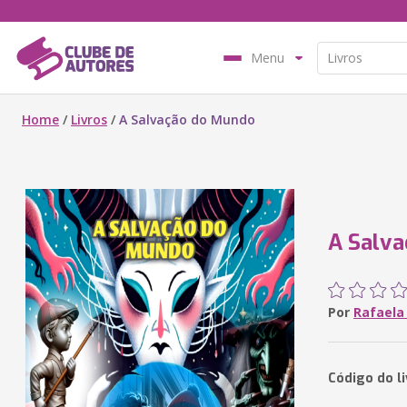
Menu
Home
/
Livros
/
A Salvação do Mundo
A Salv
Por
Rafaela
Código do l