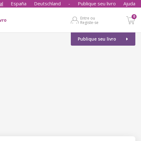
al
España
Deutschland
-
Publique seu livro
Ajuda
0
Entre ou
ivro
Registe-se
Publique seu livro