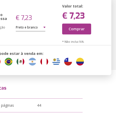
Valor total:
€ 7,23
ão
€ 7,23
essa
ação
Comprar
* Não inclui IVA.
 pode estar à venda em:
cas
 páginas
44