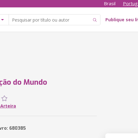
Brasil
Portug
Publique seu l
ação do Mundo
 Arteira
ivro: 680385