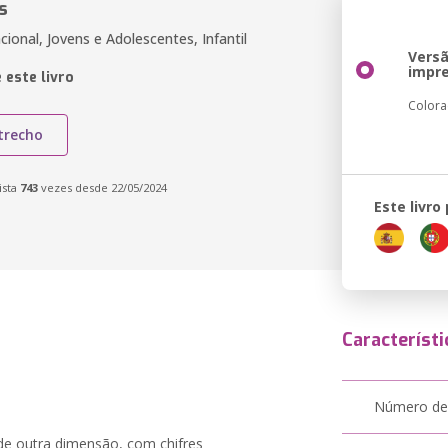
s
cional, Jovens e Adolescentes, Infantil
Vers
impr
 este livro
Color
trecho
ista
743
vezes desde 22/05/2024
Este livro
Característi
Número de
e outra dimensão, com chifres