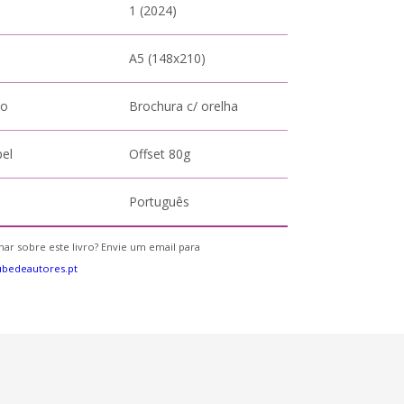
1 (2024)
A5 (148x210)
to
Brochura c/ orelha
pel
Offset 80g
Português
ar sobre este livro? Envie um email para
bedeautores.pt