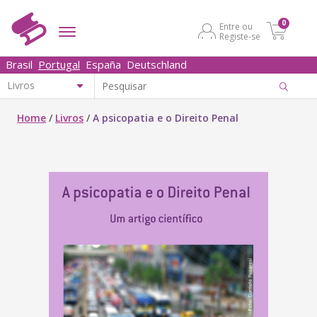
0
Entre ou
Registe-se
Brasil
Portugal
España
Deutschland
Home
/
Livros
/
A psicopatia e o Direito Penal