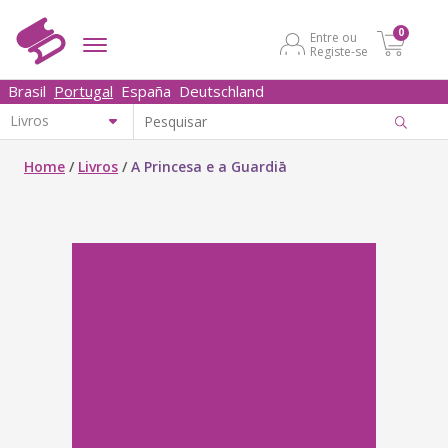
0
Entre ou
Registe-se
Brasil
Portugal
España
Deutschland
Home
/
Livros
/
A Princesa e a Guardiā