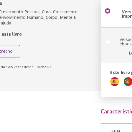
s
 Crescimento Pessoal, Cura, Crescimento
Vers
impr
senvolvimento Humano, Corpo, Mente E
oajuda
 este livro
Versã
ebook
trecho
L
ista
1209
vezes desde 03/09/2023
Este livro
Característi
ISBN