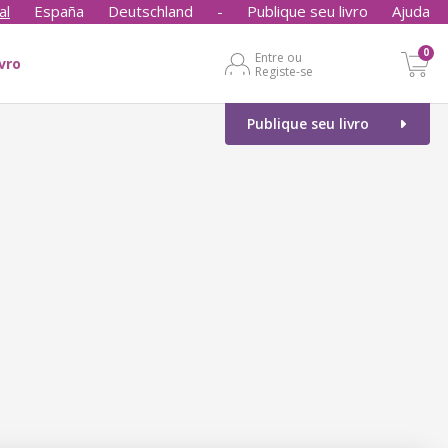
al
España
Deutschland
-
Publique seu livro
Ajuda
0
Entre ou
ivro
Registe-se
Publique seu livro