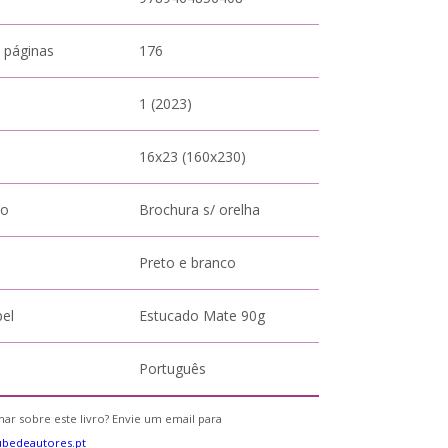
 páginas
176
1 (2023)
16x23 (160x230)
to
Brochura s/ orelha
Preto e branco
pel
Estucado Mate 90g
Português
ar sobre este livro? Envie um email para
bedeautores.pt