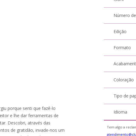
Número de
Edição
Formato
Acabamen
Coloração
Tipo de pa
rgiu porque senti que fazê-lo
Idioma
eitor e lhe dar ferramentas de
ar. Descobri, através das
Tem algo a reclam
entos de gratidão, invade-nos um
atendimento@clu