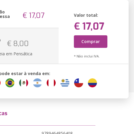
ão
€ 17,07
Valor total:
essa
€ 17,07
o
Comprar
€ 8,00
eia em Pensática
* Não inclui IVA.
 pode estar à venda em:
cas
9789464856408