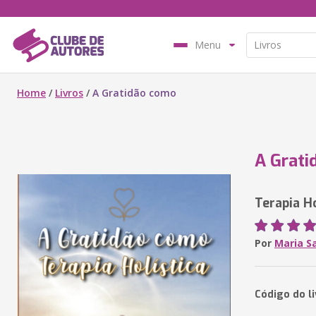
Menu
Home
/
Livros
/
A Gratidão como
A Grati
Terapia Ho
Por
Maria S
Código do l