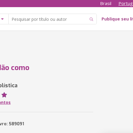
Brasil
Portug
Publique seu l
dão como
lística
antos
ivro: 589091