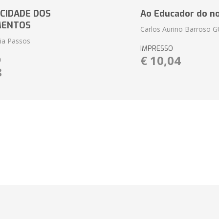
CIDADE DOS
Ao Educador do no
MENTOS
Carlos Aurino Barroso 
eia Passos
IMPRESSO
€ 10,04
O
8