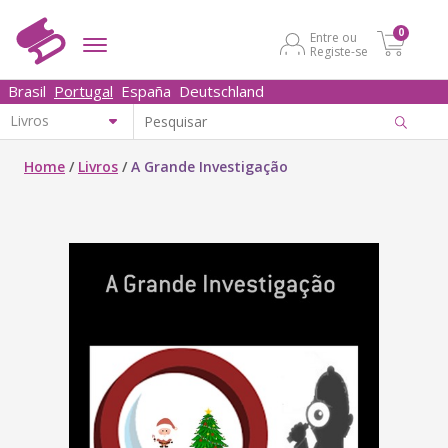
0
Entre ou
Registe-se
Brasil
Portugal
España
Deutschland
Home
/
Livros
/
A Grande Investigação