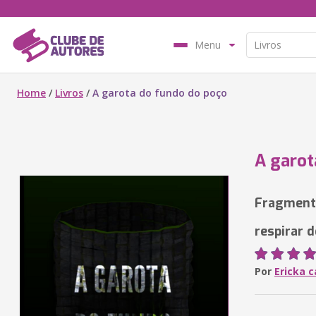
Menu
Home
/
Livros
/
A garota do fundo do poço
A garot
Fragment
respirar d
Por
Ericka 