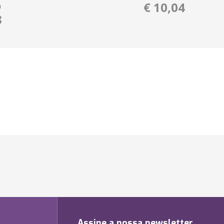
€ 10,04
O
8
Assine a nossa newsletter