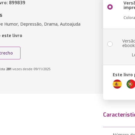
ivro: 899839
Vers
impr
s
Color
De Humor, Depressão, Drama, Autoajuda
 este livro
Versã
ebook
trecho
L
ista
281
vezes desde 09/11/2025
Este livro
Característi
Número de