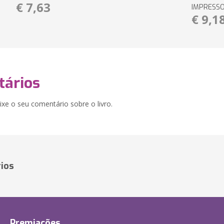
€ 7,63
IMPRESS
€ 9,1
ários
xe o seu comentário sobre o livro.
ios
Premiações