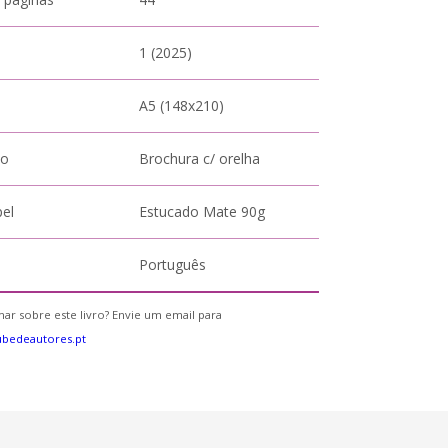
1 (2025)
A5 (148x210)
to
Brochura c/ orelha
pel
Estucado Mate 90g
Português
ar sobre este livro? Envie um email para
bedeautores.pt