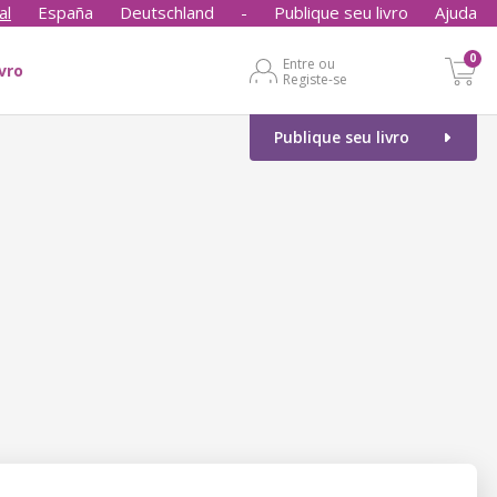
al
España
Deutschland
-
Publique seu livro
Ajuda
0
Entre ou
ivro
Registe-se
Publique seu livro