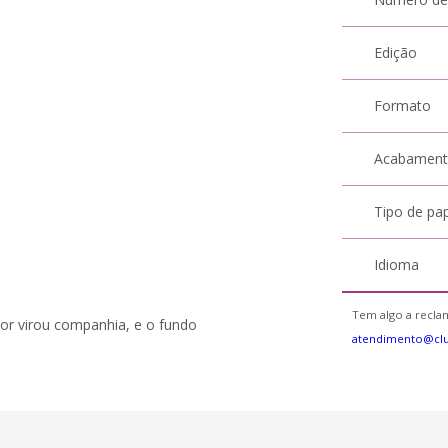
Edição
Formato
Acabamen
Tipo de pa
Idioma
Tem algo a reclam
dor virou companhia, e o fundo
atendimento@clu