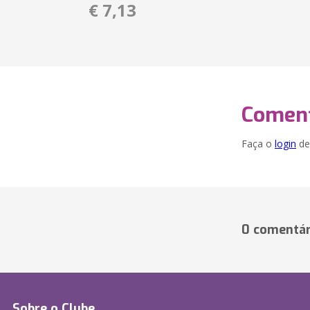
€ 7,13
Coment
Faça o
login
dei
0 comentár
Sobre o Clube