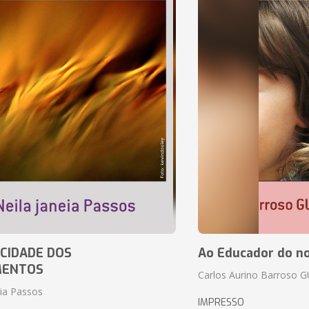
CIDADE DOS
Ao Educador do no
MENTOS
Carlos Aurino Barroso 
eia Passos
IMPRESSO