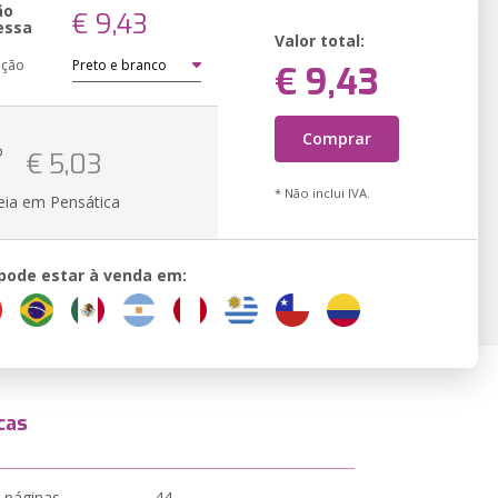
ão
€ 9,43
essa
Valor total:
ação
€ 9,43
Comprar
o
€ 5,03
* Não inclui IVA.
eia em Pensática
 pode estar à venda em:
cas
 páginas
44