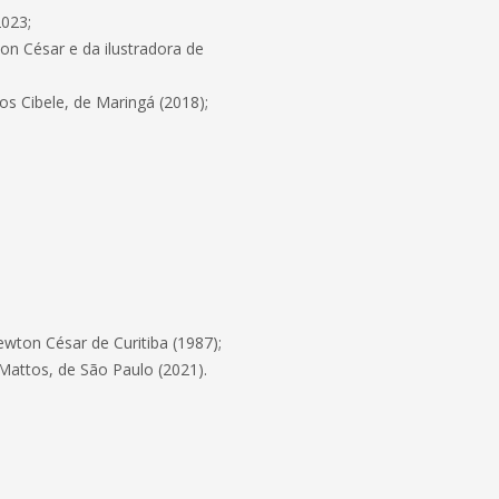
2023;
ton César e da ilustradora de
ros Cibele, de Maringá (2018);
ewton César de Curitiba (1987);
Mattos, de São Paulo (2021).