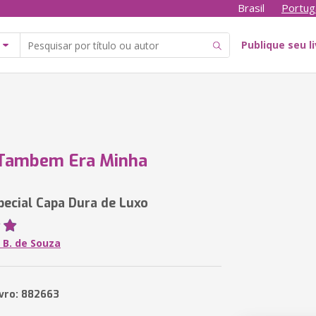
Brasil
Portug
Publique seu l
 Tambem Era Minha
pecial Capa Dura de Luxo
 B. de Souza
ivro: 882663