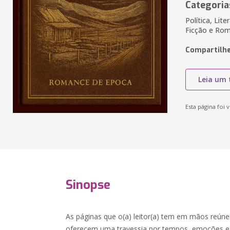
Categoria
Política, Lite
Ficção e Rom
Compartilhe
Leia um 
Esta página foi v
Sinopse
As páginas que o(a) leitor(a) tem em mãos reún
oferecem uma travessia por tempos, emoções e