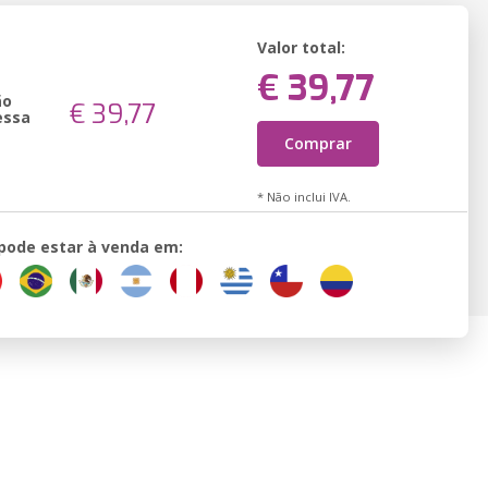
Valor total:
€ 39,77
ão
€ 39,77
essa
Comprar
* Não inclui IVA.
 pode estar à venda em: