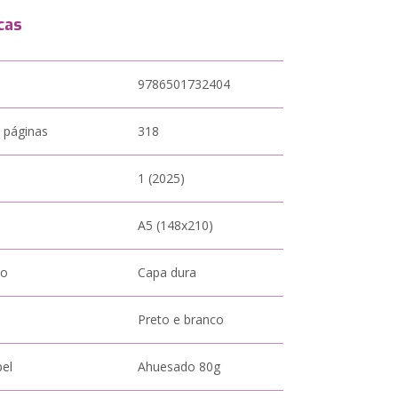
cas
9786501732404
 páginas
318
1 (2025)
A5 (148x210)
to
Capa dura
Preto e branco
pel
Ahuesado 80g