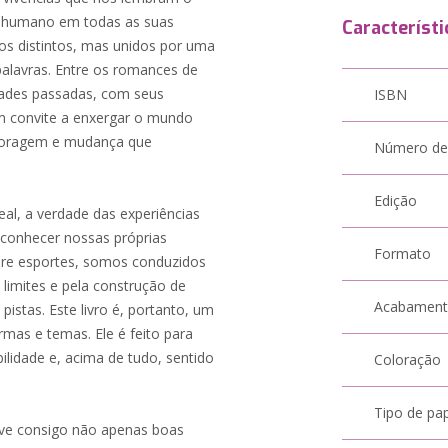
ito humano em todas as suas
Característi
ros distintos, mas unidos por uma
palavras. Entre os romances de
edades passadas, com seus
ISBN
um convite a enxergar o mundo
 coragem e mudança que
Número de
Edição
al, a verdade das experiências
reconhecer nossas próprias
Formato
obre esportes, somos conduzidos
imites e pela construção de
Acabamen
istas. Este livro é, portanto, um
ormas e temas. Ele é feito para
lidade e, acima de tudo, sentido
Coloração
Tipo de pa
eve consigo não apenas boas