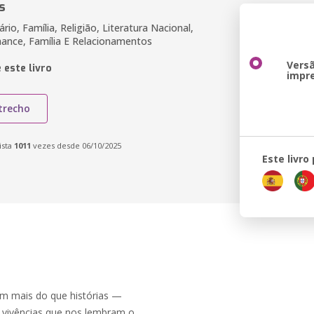
s
rário, Família, Religião, Literatura Nacional,
ance, Família E Relacionamentos
Vers
 este livro
impr
trecho
ista
1011
vezes desde 06/10/2025
Este livro
em mais do que histórias —
 vivências que nos lembram o