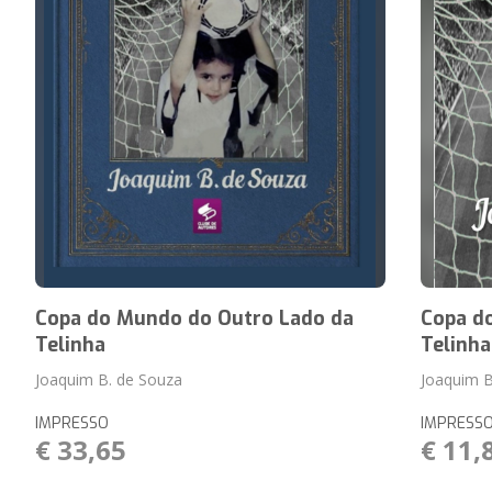
Copa do Mundo do Outro Lado da
Copa d
Telinha
Telinha
Joaquim B. de Souza
Joaquim B
IMPRESSO
IMPRESS
€ 33,65
€ 11,