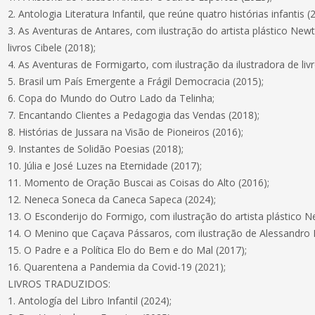
2. Antologia Literatura Infantil, que reúne quatro histórias infantis (
3. As Aventuras de Antares, com ilustração do artista plástico New
livros Cibele (2018);
4. As Aventuras de Formigarto, com ilustração da ilustradora de liv
5. Brasil um País Emergente a Frágil Democracia (2015);
6. Copa do Mundo do Outro Lado da Telinha;
7. Encantando Clientes a Pedagogia das Vendas (2018);
8. Histórias de Jussara na Visão de Pioneiros (2016);
9. Instantes de Solidão Poesias (2018);
10. Júlia e José Luzes na Eternidade (2017);
11. Momento de Oração Buscai as Coisas do Alto (2016);
12. Neneca Soneca da Caneca Sapeca (2024);
13. O Esconderijo do Formigo, com ilustração do artista plástico N
14. O Menino que Caçava Pássaros, com ilustração de Alessandro 
15. O Padre e a Política Elo do Bem e do Mal (2017);
16. Quarentena a Pandemia da Covid-19 (2021);
LIVROS TRADUZIDOS:
1. Antología del Libro Infantil (2024);