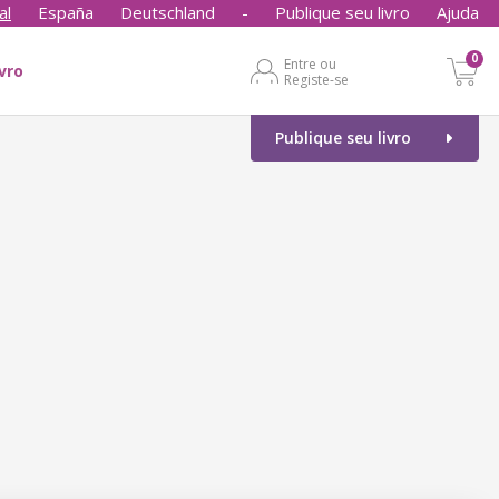
al
España
Deutschland
-
Publique seu livro
Ajuda
0
Entre ou
ivro
Registe-se
Publique seu livro