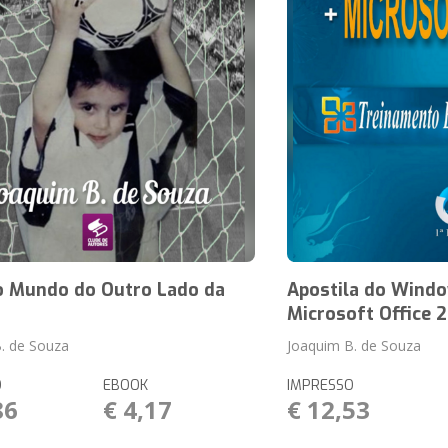
o Mundo do Outro Lado da
Apostila do Wind
Microsoft Office 
. de Souza
Joaquim B. de Souza
O
EBOOK
IMPRESSO
86
€ 4,17
€ 12,53