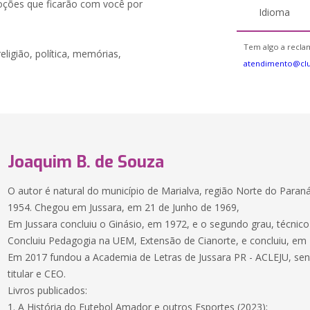
oções que ficarão com você por
Idioma
Tem algo a reclam
religião, política, memórias,
atendimento@clu
Joaquim B. de Souza
O autor é natural do município de Marialva, região Norte do Par
1954. Chegou em Jussara, em 21 de Junho de 1969,
Em Jussara concluiu o Ginásio, em 1972, e o segundo grau, técnic
Concluiu Pedagogia na UEM, Extensão de Cianorte, e concluiu, em
Em 2017 fundou a Academia de Letras de Jussara PR - ACLEJU, se
titular e CEO.
Livros publicados:
1. A História do Futebol Amador e outros Esportes (2023);