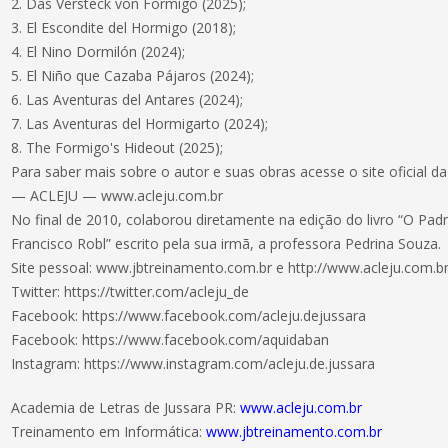
2. Das Versteck von Formigo (2025);
3. El Escondite del Hormigo (2018);
4. El Nino Dormilón (2024);
5. El Niño que Cazaba Pájaros (2024);
6. Las Aventuras del Antares (2024);
7. Las Aventuras del Hormigarto (2024);
8. The Formigo's Hideout (2025);
Para saber mais sobre o autor e suas obras acesse o site oficial d
— ACLEJU — www.acleju.com.br
No final de 2010, colaborou diretamente na edição do livro “O Pad
Francisco Robl” escrito pela sua irmã, a professora Pedrina Souza.
Site pessoal: www.jbtreinamento.com.br e http://www.acleju.com.br
Twitter: https://twitter.com/acleju_de
Facebook: https://www.facebook.com/acleju.dejussara
Facebook: https://www.facebook.com/aquidaban
Instagram: https://www.instagram.com/acleju.de.jussara
Academia de Letras de Jussara PR:
www.acleju.com.br
Treinamento em Informática:
www.jbtreinamento.com.br