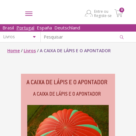
0
Entre ou
Registe-se
Brasil
Portugal
España
Deutschland
Home
/
Livros
/
A CAIXA DE LÁPIS E O APONTADOR