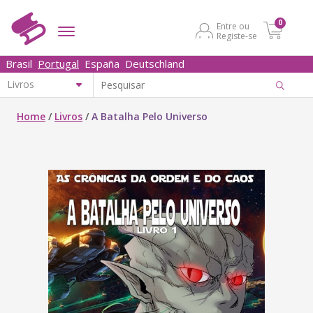
0
Entre ou
Registe-se
Brasil
Portugal
España
Deutschland
Home
/
Livros
/
A Batalha Pelo Universo