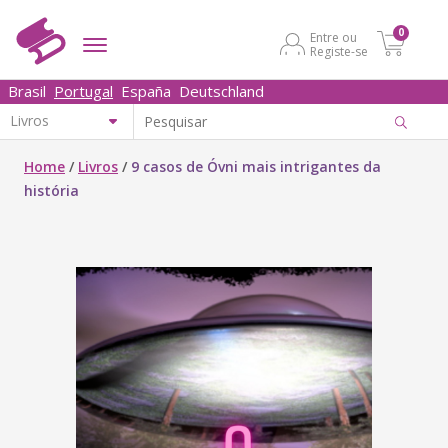
0
Entre ou
Registe-se
Brasil
Portugal
España
Deutschland
Home
/
Livros
/
9 casos de Óvni mais intrigantes da
história