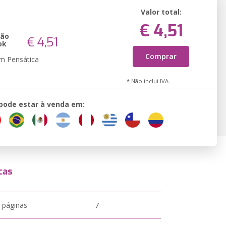
Valor total:
€ 4,51
são
€ 4,51
ok
Comprar
em Pensática
* Não inclui IVA.
 pode estar à venda em:
cas
 páginas
7