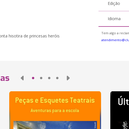
Edição
Idioma
Tem algo a reclam
nta hisotira de princesas heróis
atendimento@clu
das