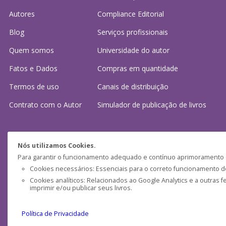
Autores
Compliance Editorial
Blog
Serviços profissionais
Quem somos
Universidade do autor
Fatos e Dados
Compras em quantidade
Termos de uso
Canais de distribuição
Contrato com o Autor
Simulador de publicação
de livros
Precisa de ajuda?
Nós utilizamos Cookies.
Para garantir o funcionamento adequado e contínuo aprimoramento do
Perguntas frequentes
Cookies necessários: Essenciais para o correto funcionamento do 
Cookies analíticos: Relacionados ao Google Analytics e a outras 
Fale conosco: (
atendimento@clubedeautores.pt
)
imprimir e/ou publicar seus livros.
Política de Privacidade
Pensática Lda., Número de Identificação Fiscal 517215560