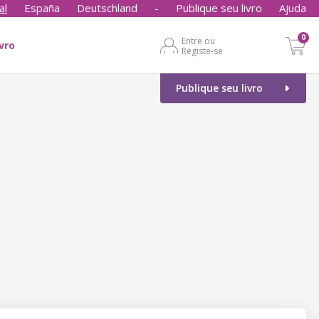
al
España
Deutschland
-
Publique seu livro
Ajuda
0
Entre ou
ivro
Registe-se
Publique seu livro