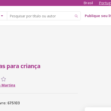
Brasil
Portug
Publique seu l
as para criança
n Martins
ivro: 675103