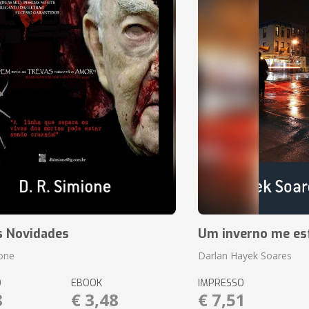
s Novidades
Um inverno me es
ione
Darlan Hayek Soares
O
EBOOK
IMPRESSO
8
€ 3,48
€ 7,51