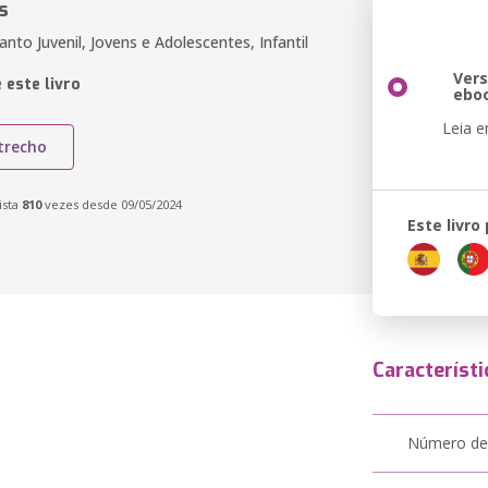
s
fanto Juvenil, Jovens e Adolescentes, Infantil
Ver
 este livro
ebo
Leia 
trecho
ista
810
vezes desde 09/05/2024
Este livro
Característi
Número de