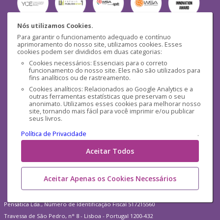
Nós utilizamos Cookies.
Para garantir o funcionamento adequado e contínuo
Segurança
aprimoramento do nosso site, utilizamos cookies. Esses
cookies podem ser divididos em duas categorias:
Cookies necessários: Essenciais para o correto
funcionamento do nosso site. Eles não são utilizados para
fins analíticos ou de rastreamento.
Cookies analíticos: Relacionados ao Google Analytics e a
outras ferramentas estatísticas que preservam o seu
Mídias Sociais
anonimato. Utilizamos esses cookies para melhorar nosso
site, tornando mais fácil para você imprimir e/ou publicar
seus livros.
Política de Privacidade
.
Aceitar Todos
Aceitar Apenas os Cookies Necessários
Pensática Lda., Número de Identificação Fiscal 517215560
Travessa de São Pedro, n° 8 - Lisboa - Portugal 1200-432