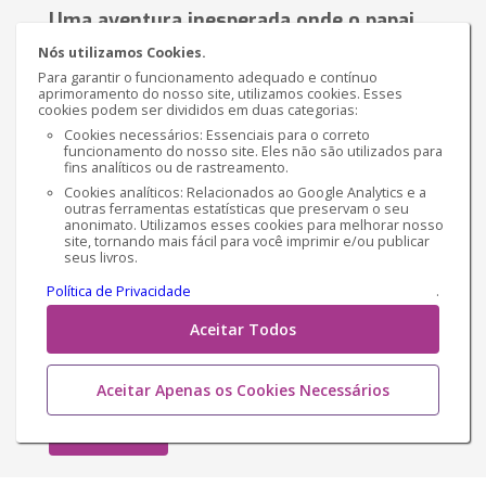
Uma aventura inesperada onde o papai
Lu se vê na Lua enfrentando alienígenas
Nós utilizamos Cookies.
para chegar em casa.
Por
L.B.Füllöp
Para garantir o funcionamento adequado e contínuo
aprimoramento do nosso site, utilizamos cookies. Esses
cookies podem ser divididos em duas categorias:
Cookies necessários: Essenciais para o correto
Sinopse
funcionamento do nosso site. Eles não são utilizados para
fins analíticos ou de rastreamento.
Depois de um dia cansativo de trabalho, Papai Lu,
Cookies analíticos: Relacionados ao Google Analytics e a
sem entender como, cai na Lua e acaba fazendo
outras ferramentas estatísticas que preservam o seu
anonimato. Utilizamos esses cookies para melhorar nosso
amizade com dois alienígenas que o ajudam a
site, tornando mais fácil para você imprimir e/ou publicar
encontrar uma maneira de voltar a Terra. Mas não
seus livros.
será tão...
Política de Privacidade
.
€ 7,25
Versão impressa
Aceitar Todos
€ 3,34
Versão Ebook
Aceitar Apenas os Cookies Necessários
Comprar