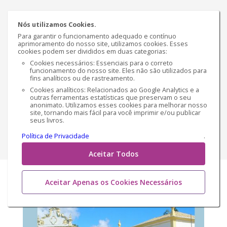
Sinopse
Nós utilizamos Cookies.
Desvende a Lei da Mata Atlântica: Usos Permitidos,
Para garantir o funcionamento adequado e contínuo
Desafios e Oportunidades Proprietário rural ou urbano
aprimoramento do nosso site, utilizamos cookies. Esses
cookies podem ser divididos em duas categorias:
na Mata Atlântica? Engenheiro, advogado ou
Cookies necessários: Essenciais para o correto
estudante de direito ambiental? Você sabe q...
funcionamento do nosso site. Eles não são utilizados para
fins analíticos ou de rastreamento.
€ 8,81
Versão impressa
Cookies analíticos: Relacionados ao Google Analytics e a
outras ferramentas estatísticas que preservam o seu
anonimato. Utilizamos esses cookies para melhorar nosso
site, tornando mais fácil para você imprimir e/ou publicar
€ 6,75
Versão Ebook
seus livros.
Política de Privacidade
.
Comprar
Aceitar Todos
Aceitar Apenas os Cookies Necessários