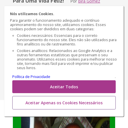
Para Uma Vida Feliz!
Por
Bira Gomez
Nós utilizamos Cookies.
Sinopse
Para garantir o funcionamento adequado e contínuo
aprimoramento do nosso site, utilizamos cookies. Esses
Eu gostaria que todas as pessoas tivessem acesso a
cookies podem ser divididos em duas categorias:
grande energia positiva gerada pela mente criativa que
Cookies necessários: Essenciais para o correto
funcionamento do nosso site. Eles não são utilizados para
induz a alegria de viver, assim, com certeza nosso
fins analíticos ou de rastreamento.
mundo seria menos cruel. Sabemos que s...
Cookies analíticos: Relacionados ao Google Analytics e a
outras ferramentas estatísticas que preservam o seu
anonimato. Utilizamos esses cookies para melhorar nosso
€ 7,71
Versão impressa
site, tornando mais fácil para você imprimir e/ou publicar
seus livros.
€ 6,23
Versão Ebook
Política de Privacidade
.
Aceitar Todos
Comprar
Aceitar Apenas os Cookies Necessários