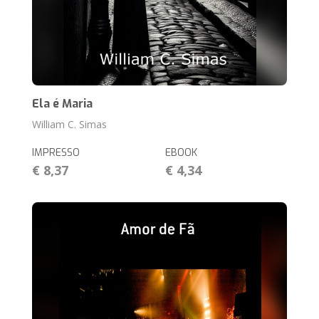
Ela é Maria
William C. Simas
IMPRESSO
EBOOK
€ 8,37
€ 4,34