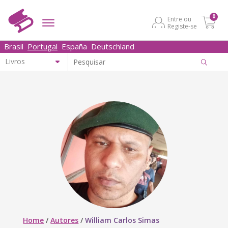
0
Entre ou
Registe-se
Brasil
Portugal
España
Deutschland
Home
/
Autores
/
William Carlos Simas