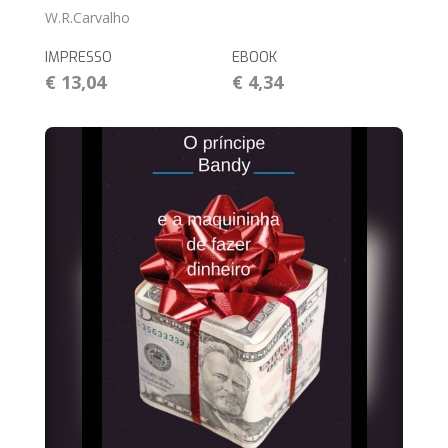
W.R.Carvalho
IMPRESSO
EBOOK
€ 13,04
€ 4,34