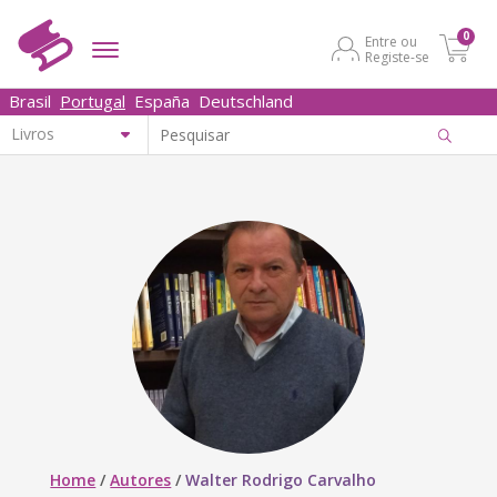
0
Entre ou
Registe-se
Brasil
Portugal
España
Deutschland
Home
/
Autores
/
Walter Rodrigo Carvalho