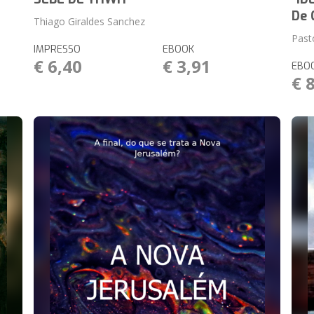
De 
Thiago Giraldes Sanchez
Past
IMPRESSO
EBOOK
€ 6,40
€ 3,91
EBO
€ 