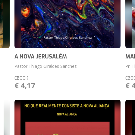
A NOVA JERUSALÉM
MA
Pastor Thiago Giraldes Sanchez
Pr. 
EBOOK
EBO
€ 4,17
€ 