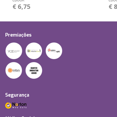
EBOOK
EBO
€ 6,75
€ 
Premiações
Segurança