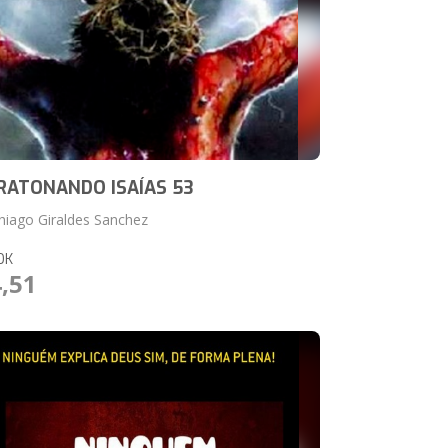
RATONANDO ISAÍAS 53
Thiago Giraldes Sanchez
OK
4,51