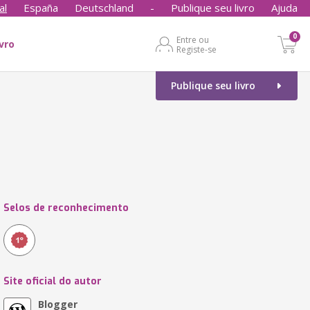
al
España
Deutschland
-
Publique seu livro
Ajuda
0
Entre ou
ivro
Registe-se
Publique seu livro
Selos de reconhecimento
Site oficial do autor
Blogger