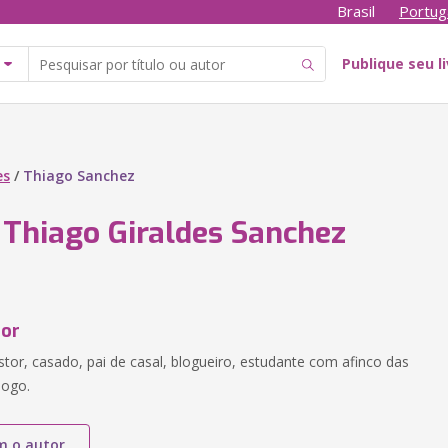
Brasil
Portug
Publique seu l
es
/
Thiago Sanchez
 Thiago Giraldes Sanchez
tor
stor, casado, pai de casal, blogueiro, estudante com afinco das
logo.
m o autor