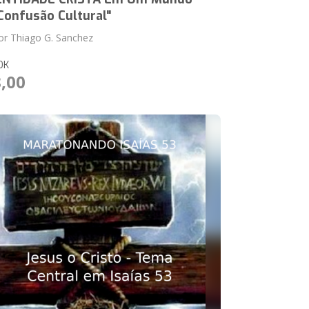
Confusão Cultural"
or Thiago G. Sanchez
OK
8,00