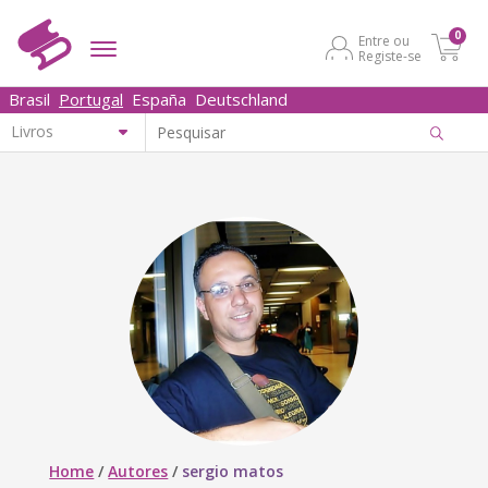
0
Entre ou
Registe-se
Brasil
Portugal
España
Deutschland
Home
/
Autores
/
sergio matos