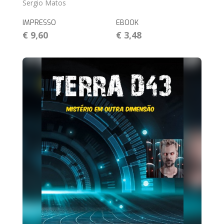
Sergio Matos
IMPRESSO
EBOOK
€ 9,60
€ 3,48