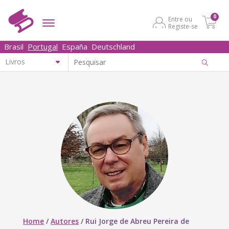
0
Entre ou
Registe-se
Brasil
Portugal
España
Deutschland
Home
/
Autores
/
Rui Jorge de Abreu Pereira de