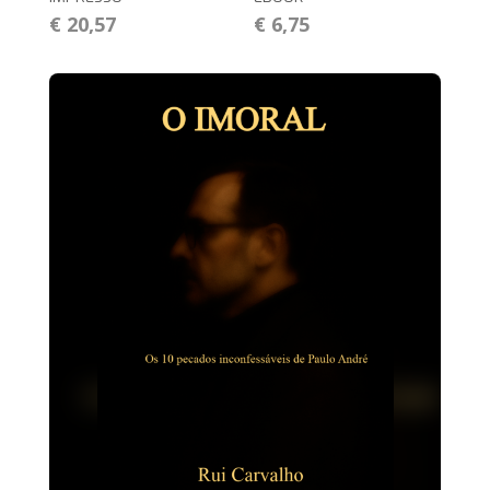
€ 20,57
€ 6,75