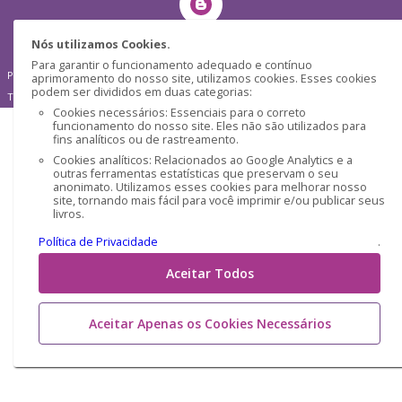
Nós utilizamos Cookies.
Para garantir o funcionamento adequado e contínuo
Pensática Lda., Número de Identificação Fiscal 517215560
aprimoramento do nosso site, utilizamos cookies. Esses cookies
podem ser divididos em duas categorias:
Travessa de São Pedro, n° 8 - Lisboa - Portugal 1200-432
Cookies necessários: Essenciais para o correto
funcionamento do nosso site. Eles não são utilizados para
fins analíticos ou de rastreamento.
Cookies analíticos: Relacionados ao Google Analytics e a
outras ferramentas estatísticas que preservam o seu
anonimato. Utilizamos esses cookies para melhorar nosso
site, tornando mais fácil para você imprimir e/ou publicar seus
livros.
Política de Privacidade
.
Aceitar Todos
Aceitar Apenas os Cookies Necessários