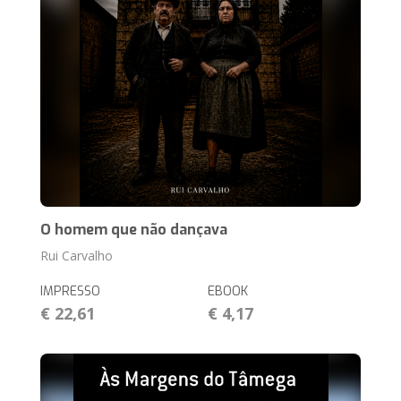
O homem que não dançava
Rui Carvalho
IMPRESSO
EBOOK
€ 22,61
€ 4,17