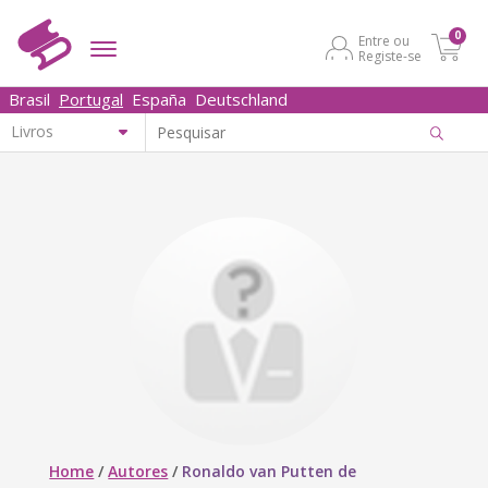
0
Entre ou
Registe-se
Brasil
Portugal
España
Deutschland
Home
/
Autores
/
Ronaldo van Putten de