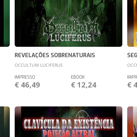
REVELAÇÕES SOBRENATURAIS
SE
OCCULTUM LUCIFERUS
OCC
IMPRESSO
EBOOK
IMP
€ 46,49
€ 12,24
€ 