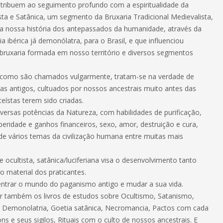
tribuem ao seguimento profundo com a espiritualidade da
sta e Satânica, um segmento da Bruxaria Tradicional Medievalista,
da nossa história dos antepassados da humanidade, através da
ia ibérica já demonólatra, para o Brasil, e que influenciou
ruxaria formada em nosso território e diversos segmentos
como são chamados vulgarmente, tratam-se na verdade de
s antigos, cultuados por nossos ancestrais muito antes das
eístas terem sido criadas.
iversas potências da Natureza, com habilidades de purificação,
peridade e ganhos financeiros, sexo, amor, destruição e cura,
e vários temas da civilização humana entre muitas mais
de ocultista, satânica/luciferiana visa o desenvolvimento tanto
to material dos praticantes.
ntrar o mundo do paganismo antigo e mudar a sua vida.
 também os livros de estudos sobre Ocultismo, Satanismo,
, Demonolatria, Goetia satânica, Necromancia, Pactos com cada
 e seus sigilos, Rituais com o culto de nossos ancestrais. E