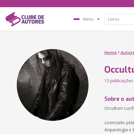
Menu
Home
/
Autor
Occult
13 publicações
Sobre o au
Occultum Lucife
Licenciado pel
Arqueologia e 