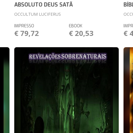
ABSOLUTO DEUS SATÃ
BÍB
OCCULTUM LUCIFERUS
OCC
IMPRESSO
EBOOK
IMP
€ 79,72
€ 20,53
€ 