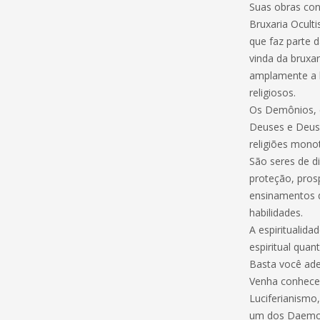
Suas obras con
Bruxaria Oculti
que faz parte 
vinda da bruxar
amplamente a b
religiosos.
Os Demônios, 
Deuses e Deusa
religiões monot
São seres de d
proteção, pros
ensinamentos d
habilidades.
A espiritualida
espiritual quan
Basta você ade
Venha conhecer
Luciferianismo
um dos Daemons