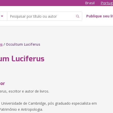
Brasil
Portug
Publique seu l
es
/
Occultum Luciferus
um Luciferus
tor
rus, escritor e autor de livros.
a Universidade de Cambridge, pós graduado especialista em
Patrimônio e Antropologia.