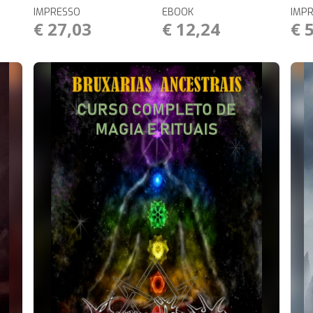
IMPRESSO
EBOOK
IMP
€ 27,03
€ 12,24
€ 