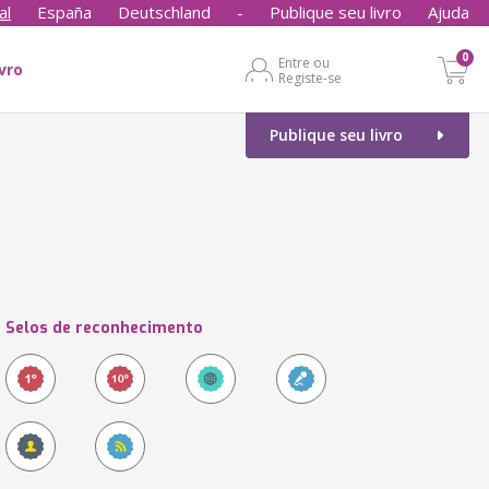
al
España
Deutschland
-
Publique seu livro
Ajuda
0
Entre ou
ivro
Registe-se
Publique seu livro
Selos de reconhecimento