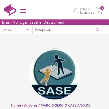
0
Entre ou
Registe-se
Brasil
Portugal
España
Deutschland
Home
/
Autores
/
MARCIO SERGIO CASSIANO DE