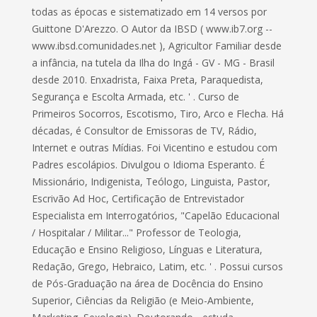
todas as épocas e sistematizado em 14 versos por
Guittone D'Arezzo. O Autor da IBSD ( www.ib7.org --
www.ibsd.comunidades.net ), Agricultor Familiar desde
a infância, na tutela da Ilha do Ingá - GV - MG - Brasil
desde 2010. Enxadrista, Faixa Preta, Paraquedista,
Segurança e Escolta Armada, etc. ' . Curso de
Primeiros Socorros, Escotismo, Tiro, Arco e Flecha. Há
décadas, é Consultor de Emissoras de TV, Rádio,
Internet e outras Mídias. Foi Vicentino e estudou com
Padres escolápios. Divulgou o Idioma Esperanto. É
Missionário, Indigenista, Teólogo, Linguista, Pastor,
Escrivão Ad Hoc, Certificação de Entrevistador
Especialista em Interrogatórios, "Capelão Educacional
/ Hospitalar / Militar..." Professor de Teologia,
Educação e Ensino Religioso, Línguas e Literatura,
Redação, Grego, Hebraico, Latim, etc. ' . Possui cursos
de Pós-Graduação na área de Docência do Ensino
Superior, Ciências da Religião (e Meio-Ambiente,