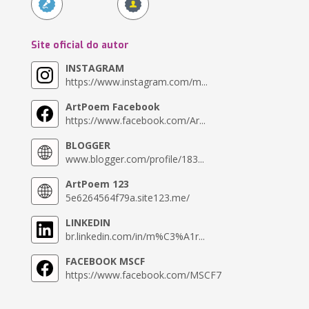
Site oficial do autor
INSTAGRAM
https://www.instagram.com/m...
ArtPoem Facebook
https://www.facebook.com/Ar...
BLOGGER
www.blogger.com/profile/183...
ArtPoem 123
5e6264564f79a.site123.me/
LINKEDIN
br.linkedin.com/in/m%C3%A1r...
FACEBOOK MSCF
https://www.facebook.com/MSCF7