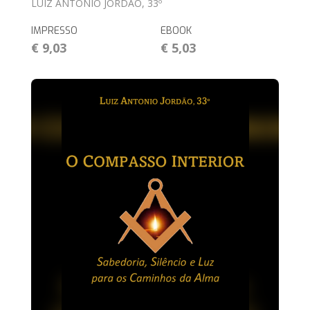
LUIZ ANTONIO JORDÃO, 33º
IMPRESSO
EBOOK
€ 9,03
€ 5,03