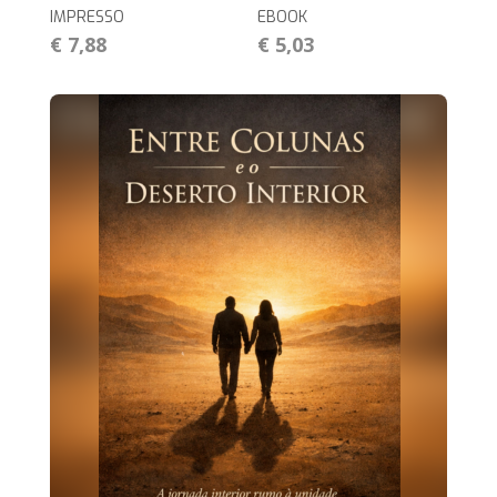
IMPRESSO
EBOOK
€ 7,88
€ 5,03