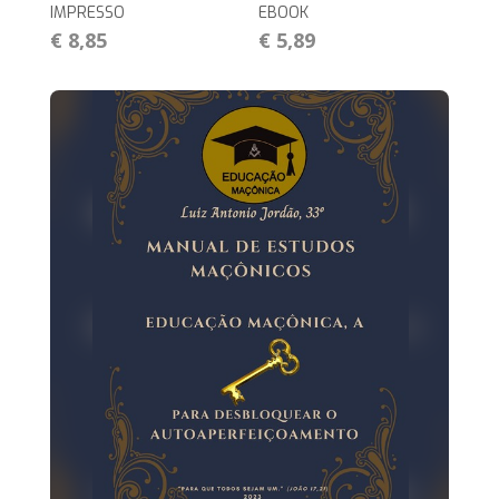
IMPRESSO
EBOOK
€ 8,85
€ 5,89