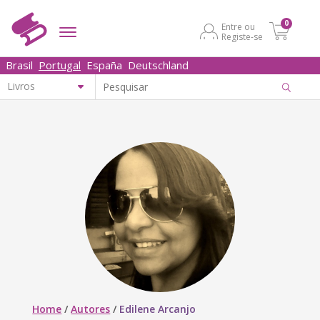
0
Entre ou
Registe-se
Brasil
Portugal
España
Deutschland
Home
/
Autores
/
Edilene Arcanjo