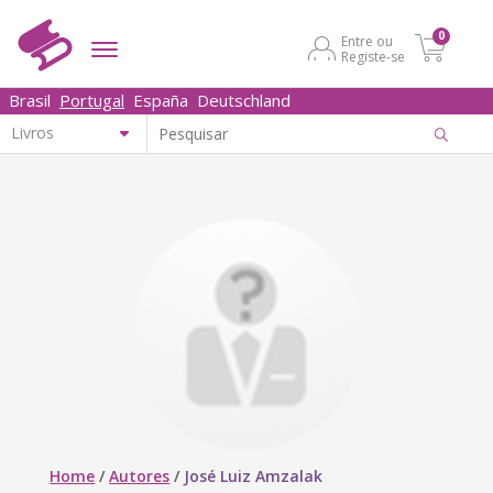
0
Entre ou
Registe-se
Brasil
Portugal
España
Deutschland
Home
/
Autores
/
José Luiz Amzalak