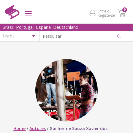
0
Entre ou
Registe-se
Brasil
Portugal
España
Deutschland
Home
/
Autores
/
Guilherme Souza Xavier dos