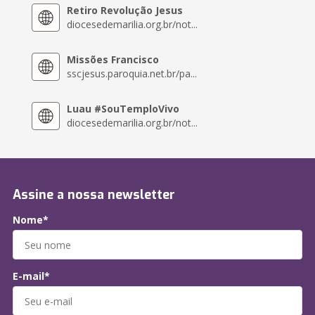
Retiro Revolução Jesus
diocesedemarilia.org.br/not...
Missões Francisco
sscjesus.paroquia.net.br/pa...
Luau #SouTemploVivo
diocesedemarilia.org.br/not...
Assine a nossa newsletter
Nome*
E-mail*