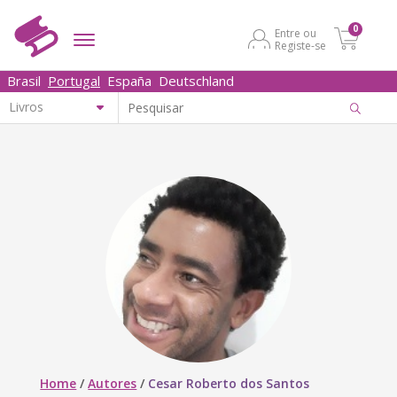
0
Entre ou
Registe-se
Brasil
Portugal
España
Deutschland
Home
/
Autores
/
Cesar Roberto dos Santos