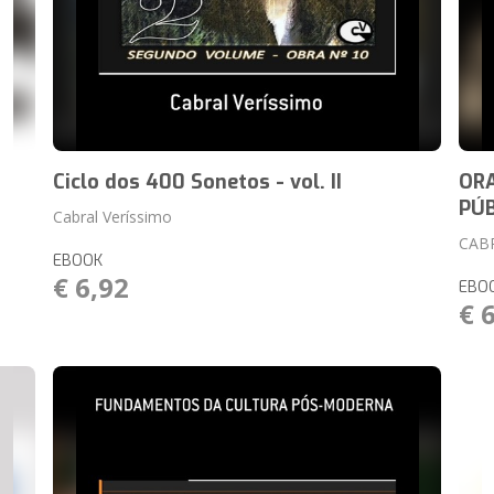
Ciclo dos 400 Sonetos - vol. II
ORA
PÚB
Cabral Veríssimo
CAB
EBOOK
€ 6,92
EBO
€ 