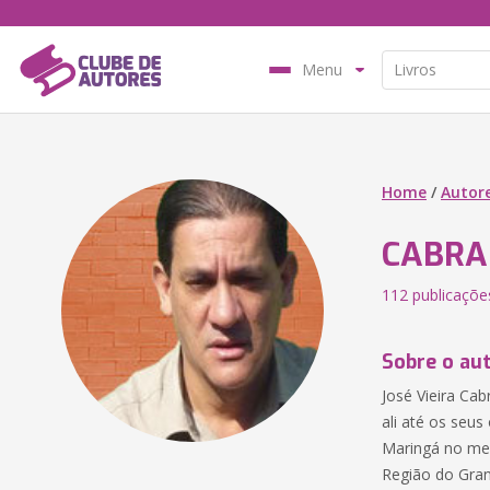
Menu
Home
/
Autor
CABRAL
112 publicaçõe
Sobre o au
José Vieira Ca
ali até os seu
Maringá no me
Região do Gra