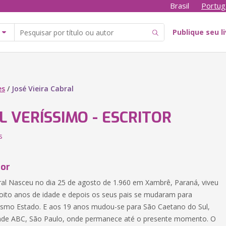
Brasil
Portug
Publique seu l
es
/
José Vieira Cabral
 VERÍSSIMO - ESCRITOR
s
tor
bral Nasceu no dia 25 de agosto de 1.960 em Xambrê, Paraná, viveu
s oito anos de idade e depois os seus pais se mudaram para
smo Estado. E aos 19 anos mudou-se para São Caetano do Sul,
nde ABC, São Paulo, onde permanece até o presente momento. O