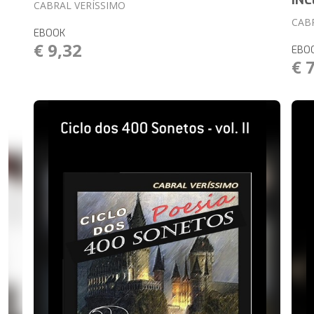
INC
CABRAL VERÍSSIMO
CAB
EBOOK
€ 9,32
EBO
€ 