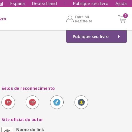
al
España
Deutschland
-
Publique seu livro
Ajuda
0
Entre ou
ivro
Registe-se
Publique seu livro
Selos de reconhecimento
Site oficial do autor
Nome do link