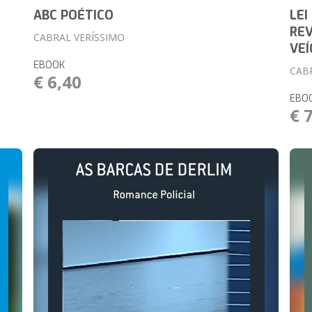
ABC POÉTICO
LEI
RE
CABRAL VERÍSSIMO
VE
EBOOK
CAB
€ 6,40
EBO
€ 