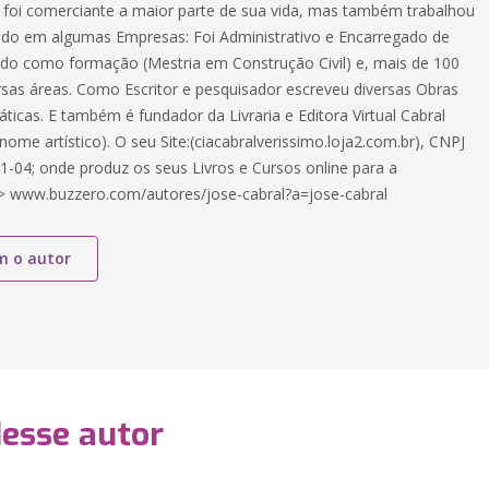
 foi comerciante a maior parte de sua vida, mas também trabalhou
o em algumas Empresas: Foi Administrativo e Encarregado de
endo como formação (Mestria em Construção Civil) e, mais de 100
rsas áreas. Como Escritor e pesquisador escreveu diversas Obras
dáticas. E também é fundador da Livraria e Editora Virtual Cabral
nome artístico). O seu Site:(ciacabralverissimo.loja2.com.br), CNPJ
1-04; onde produz os seus Livros e Cursos online para a
> www.buzzero.com/autores/jose-cabral?a=jose-cabral
m o autor
desse autor