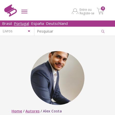
0
Entre ou
Registe-se
Brasil
Portugal
España
Deutschland
Home
/
Autores
/
Alex Costa