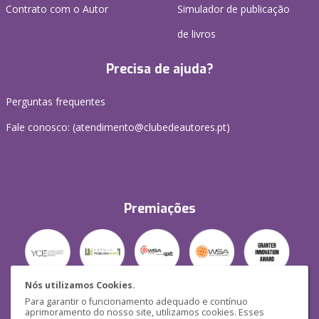
Contrato com o Autor
Simulador de publicação
de livros
Precisa de ajuda?
Perguntas frequentes
Fale conosco: (
atendimento@clubedeautores.pt
)
Premiações
Nós utilizamos Cookies.
Para garantir o funcionamento adequado e contínuo
Segurança
aprimoramento do nosso site, utilizamos cookies. Esses