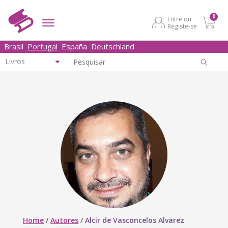
0
Entre ou
Registe-se
Brasil
Portugal
España
Deutschland
Home
/
Autores
/
Alcir de Vasconcelos Alvarez