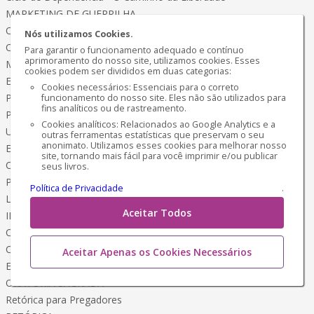
MARKETING DE GUERRILHA
Os Negócios com Inteligência Artificial
Nós utilizamos Cookies.
O QUE FIZ PARA EMAGRECER
Para garantir o funcionamento adequado e contínuo
aprimoramento do nosso site, utilizamos cookies. Esses
Meu Método Terapêutico
cookies podem ser divididos em duas categorias:
EMAGRECER é Chique!
Cookies necessários: Essenciais para o correto
Programação Física e Mental
funcionamento do nosso site. Eles não são utilizados para
fins analíticos ou de rastreamento.
PLANO de Emagrecimento
Cookies analíticos: Relacionados ao Google Analytics e a
Um estilo de Vida Saudável
outras ferramentas estatísticas que preservam o seu
anonimato. Utilizamos esses cookies para melhorar nosso
EMAGRECER
site, tornando mais fácil para você imprimir e/ou publicar
Coragem, Ousadia e Conquista
seus livros.
Pássaros Encantados da AMAZÔNIA
Política de Privacidade
.
Livro de Colorir
Aceitar Todos
INVENCÍVEL
Caminho da Estratégia de Miyamoto Musashi
CIÊNCIA OCULTA
Aceitar Apenas os Cookies Necessários
Esoterismo - Magia Sociedades Secretas
ORATÓRIA SAGRADA
Retórica para Pregadores