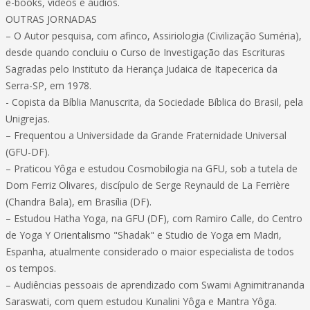
e-books, vídeos e áudios.
OUTRAS JORNADAS
– O Autor pesquisa, com afinco, Assiriologia (Civilização Suméria),
desde quando concluiu o Curso de Investigação das Escrituras
Sagradas pelo Instituto da Herança Judaica de Itapecerica da
Serra-SP, em 1978.
- Copista da Bíblia Manuscrita, da Sociedade Bíblica do Brasil, pela
Unigrejas.
– Frequentou a Universidade da Grande Fraternidade Universal
(GFU-DF).
– Praticou Yôga e estudou Cosmobilogia na GFU, sob a tutela de
Dom Ferriz Olivares, discípulo de Serge Reynauld de La Ferrière
(Chandra Bala), em Brasília (DF).
– Estudou Hatha Yoga, na GFU (DF), com Ramiro Calle, do Centro
de Yoga Y Orientalismo "Shadak" e Studio de Yoga em Madri,
Espanha, atualmente considerado o maior especialista de todos
os tempos.
– Audiências pessoais de aprendizado com Swami Agnimitrananda
Saraswati, com quem estudou Kunalini Yôga e Mantra Yôga.