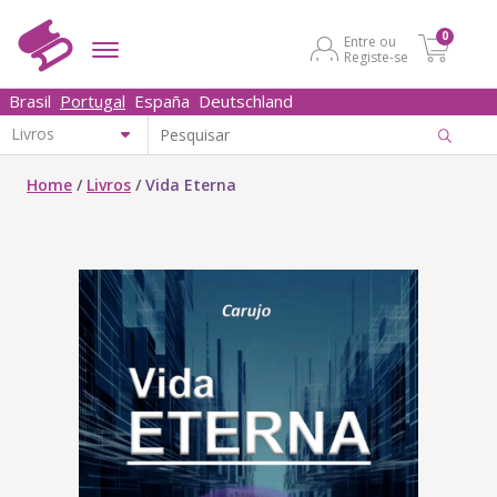
0
Entre ou
Registe-se
Brasil
Portugal
España
Deutschland
Home
/
Livros
/
Vida Eterna