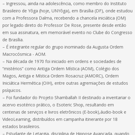
– Ingressou, ainda na adolescência, como membro do Instituto
Brasileiro de Yôga (hoje, UNYôga), em Brasília (DF), onde estudou
com a Professora Dalma, recebendo a chancela iniciática (OM)
por legado direto do Professor De Rose, presente desde então
em sua assinatura, em memorável evento no Clube do Congresso
de Brasília.
– É integrante regular do grupo inominado da Augusta Ordem
Macrocósmica - AOM.
– Na década de 1970 foi iniciado em ordens e sociedades de
“mistérios” como Antiga Ordem Mística (AOM), Colégio dos
Magos, Antiga e Mística Ordem Rosacruz (AMORC), Ordem
Iniciática Hermética (OIH), entre outras agremiações de estudos
psíquicos.
– Foi fundador do Projeto Shamballah II destinado a inventariar o
acervo esotérico prático, o Esoteric Shop, resultando em
centenas de serviços e livros eletrônicos (E-book),áudio-book e
VideoLearning, distribuídos em campanha itinerante por 18
estados brasileiros.
– Estudante de Letargia, disciplina de Hipnose Avançada, quando