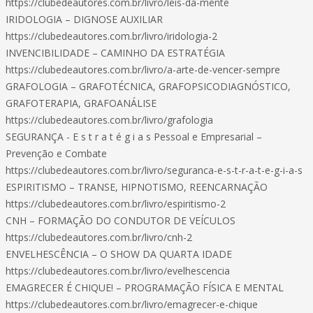
https://clubedeautores.com.br/livro/leis-da-mente
IRIDOLOGIA – DIGNOSE AUXILIAR
https://clubedeautores.com.br/livro/iridologia-2
INVENCIBILIDADE – CAMINHO DA ESTRATÉGIA
https://clubedeautores.com.br/livro/a-arte-de-vencer-sempre
GRAFOLOGIA – GRAFOTÉCNICA, GRAFOPSICODIAGNÓSTICO,
GRAFOTERAPIA, GRAFOANÁLISE
https://clubedeautores.com.br/livro/grafologia
SEGURANÇA - E s t r a t é g i a s Pessoal e Empresarial –
Prevenção e Combate
https://clubedeautores.com.br/livro/seguranca-e-s-t-r-a-t-e-g-i-a-s
ESPIRITISMO – TRANSE, HIPNOTISMO, REENCARNAÇÃO
https://clubedeautores.com.br/livro/espiritismo-2
CNH – FORMAÇÃO DO CONDUTOR DE VEÍCULOS
https://clubedeautores.com.br/livro/cnh-2
ENVELHESCÊNCIA – O SHOW DA QUARTA IDADE
https://clubedeautores.com.br/livro/evelhescencia
EMAGRECER É CHIQUE! – PROGRAMAÇÃO FÍSICA E MENTAL
https://clubedeautores.com.br/livro/emagrecer-e-chique