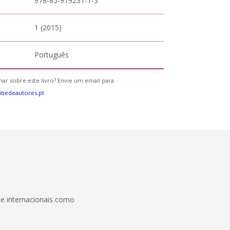
978-85-919231-1-3
1 (2015)
Português
ar sobre este livro? Envie um email para
bedeautores.pt
e internacionais como