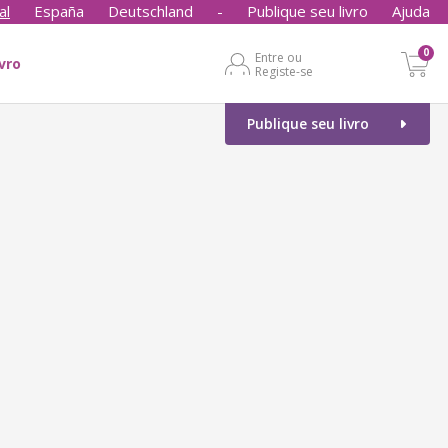
al
España
Deutschland
-
Publique seu livro
Ajuda
0
Entre ou
ivro
Registe-se
Publique seu livro