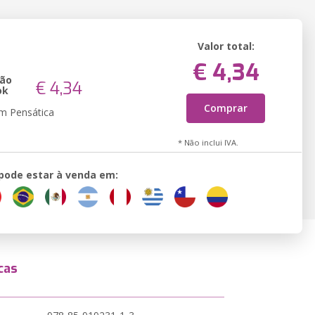
Valor total:
€ 4,34
são
€ 4,34
ok
Comprar
em Pensática
* Não inclui IVA.
 pode estar à venda em:
cas