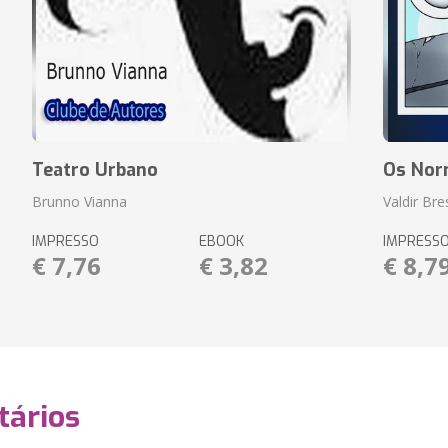
Teatro Urbano
Os Nor
Brunno Vianna
Valdir Br
IMPRESSO
EBOOK
IMPRESS
€ 7,76
€ 3,82
€ 8,7
ários