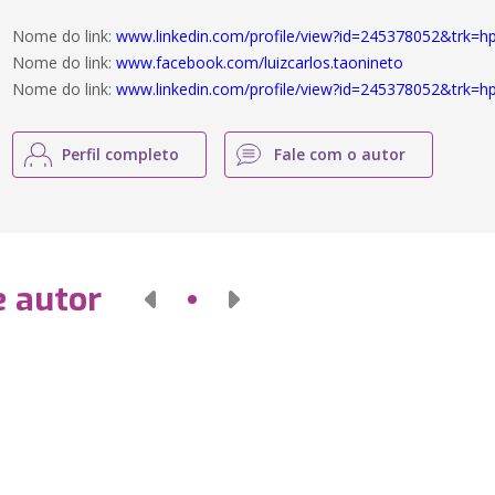
Nome do link:
www.linkedin.com/profile/view?id=245378052&trk=hp
Nome do link:
www.facebook.com/luizcarlos.taonineto
Nome do link:
www.linkedin.com/profile/view?id=245378052&trk=hp
Perfil completo
Fale com o autor
e autor