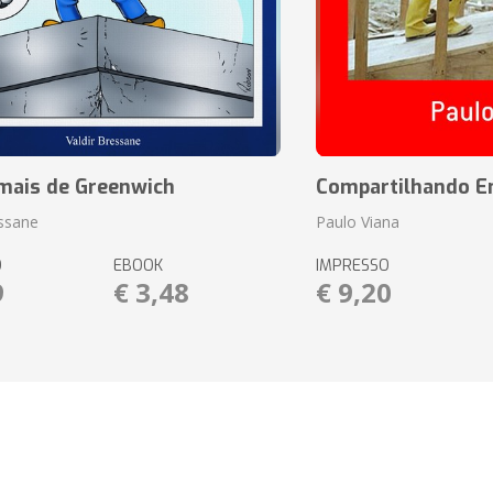
mais de Greenwich
Compartilhando En
essane
Paulo Viana
O
EBOOK
IMPRESSO
9
€ 3,48
€ 9,20