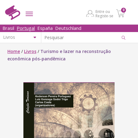
0
Entre ou
Registe-se
Brasil
Portugal
España
Deutschland
Home
/
Livros
/
Turismo e lazer na reconstrução
econômica pós-pandêmica