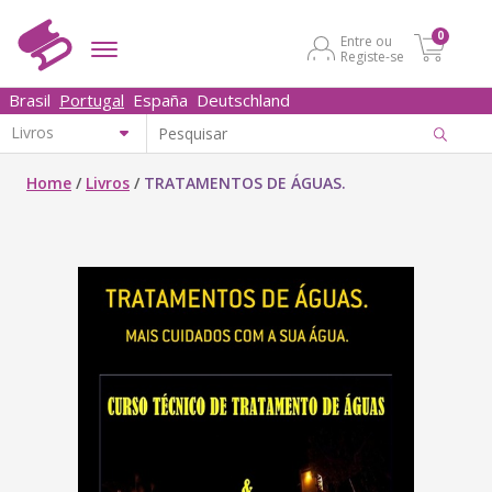
0
Entre ou
Registe-se
Brasil
Portugal
España
Deutschland
Home
/
Livros
/
TRATAMENTOS DE ÁGUAS.